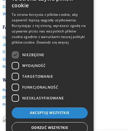
ENGLISH
cookie
Szwajcaria
POLISH
Włochy
Ta strona korzysta z plików cookie, aby
zapewnić lepszą wygodę użytkowania.
Korzystając z tej strony, wyrażasz zgodę na
FAQ
używanie przez nas wszystkich plików
cookie zgodnie z warunkami naszej polityki
Opinie naszych klientów
plików cookie.
Dowiedz się więcej
Jak rezerwować?
O EuropeMountains.com
NIEZBĘDNE
Cookies, Prywatność, Bezpieczeństwo
WYDAJNOŚĆ
Regulamin
TARGETOWANIE
Współpraca
FUNKCJONALNOŚĆ
Rezerwacja grupowa
Dla agentów turystycznych
NIESKLASYFIKOWANE
Program partnerski
AKCEPTUJ WSZYSTKIE
ODRZUĆ WSZYSTKIE