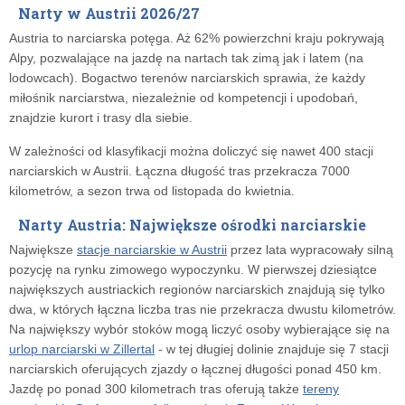
Narty w Austrii 2026/27
Austria to narciarska potęga. Aż 62% powierzchni kraju pokrywają
Alpy, pozwalające na jazdę na nartach tak zimą jak i latem (na
lodowcach). Bogactwo terenów narciarskich sprawia, że każdy
miłośnik narciarstwa, niezależnie od kompetencji i upodobań,
znajdzie kurort i trasy dla siebie.
W zależności od klasyfikacji można doliczyć się nawet 400 stacji
narciarskich w Austrii. Łączna długość tras przekracza 7000
kilometrów, a sezon trwa od listopada do kwietnia.
Narty Austria: Największe ośrodki narciarskie
Największe
stacje narciarskie w Austrii
przez lata wypracowały silną
pozycję na rynku zimowego wypoczynku. W pierwszej dziesiątce
największych austriackich regionów narciarskich znajdują się tylko
dwa, w których łączna liczba tras nie przekracza dwustu kilometrów.
Na największy wybór stoków mogą liczyć osoby wybierające się na
urlop narciarski w Zillertal
- w tej długiej dolinie znajduje się 7 stacji
narciarskich oferujących zjazdy o łącznej długości ponad 450 km.
Jazdę po ponad 300 kilometrach tras oferują także
tereny