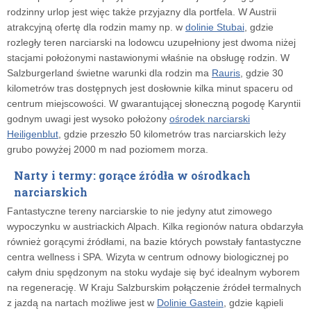
rodzinny urlop jest więc także przyjazny dla portfela. W Austrii
atrakcyjną ofertę dla rodzin mamy np. w
dolinie Stubai
, gdzie
rozległy teren narciarski na lodowcu uzupełniony jest dwoma niżej
stacjami położonymi nastawionymi właśnie na obsługę rodzin. W
Salzburgerland świetne warunki dla rodzin ma
Rauris
, gdzie 30
kilometrów tras dostępnych jest dosłownie kilka minut spaceru od
centrum miejscowości. W gwarantującej słoneczną pogodę Karyntii
godnym uwagi jest wysoko położony
ośrodek narciarski
Heiligenblut
, gdzie przeszło 50 kilometrów tras narciarskich leży
grubo powyżej 2000 m nad poziomem morza.
Narty i termy: gorące źródła w ośrodkach
narciarskich
Fantastyczne tereny narciarskie to nie jedyny atut zimowego
wypoczynku w austriackich Alpach. Kilka regionów natura obdarzyła
również gorącymi źródłami, na bazie których powstały fantastyczne
centra wellness i SPA. Wizyta w centrum odnowy biologicznej po
całym dniu spędzonym na stoku wydaje się być idealnym wyborem
na regenerację. W Kraju Salzburskim połączenie źródeł termalnych
z jazdą na nartach możliwe jest w
Dolinie Gastein
, gdzie kąpieli