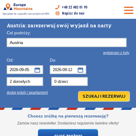
+48 22 482 01 95
Napisz do nas
Specjalista ds. wyjazdów narciarskich od 2004
Austria: zarezerwuj swój wyjazd na narty
Cel podróży:
wybieram z listy
Od:
Do:
wrzesień
wrzesień
2026
2026
Po
Wt
Śr
Po
Cz
Wt
Pt
Śr
So
Cz
Nd
dodaj pokój / apartament
31
1
2
31
3
1
4
2
5
3
6
7
8
9
7
10
8
11
9
12
10
13
14
15
16
14
17
15
18
16
19
17
20
Chcesz zniżkę na pierwszą rezerwację?
21
22
23
21
24
22
25
23
26
24
27
Zamów nasz newsletter. Dostaniesz regularnie świetne oferty!
28
29
30
28
1
29
2
30
3
1
4