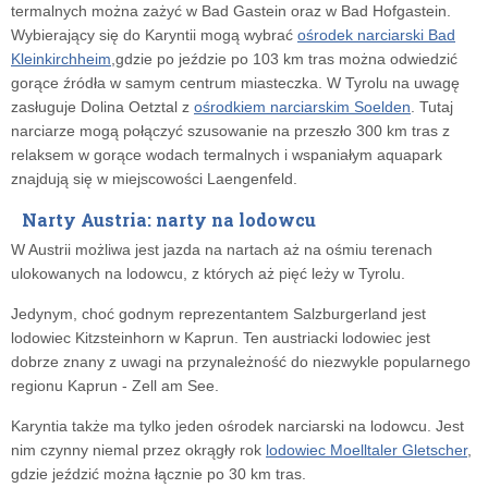
termalnych można zażyć w Bad Gastein oraz w Bad Hofgastein.
Wybierający się do Karyntii mogą wybrać
ośrodek narciarski Bad
Kleinkirchheim
,gdzie po jeździe po 103 km tras można odwiedzić
gorące źródła w samym centrum miasteczka. W Tyrolu na uwagę
zasługuje Dolina Oetztal z
ośrodkiem narciarskim Soelden
. Tutaj
narciarze mogą połączyć szusowanie na przeszło 300 km tras z
relaksem w gorące wodach termalnych i wspaniałym aquapark
znajdują się w miejscowości Laengenfeld.
Narty Austria: narty na lodowcu
W Austrii możliwa jest jazda na nartach aż na ośmiu terenach
ulokowanych na lodowcu, z których aż pięć leży w Tyrolu.
Jedynym, choć godnym reprezentantem Salzburgerland jest
lodowiec Kitzsteinhorn w Kaprun. Ten austriacki lodowiec jest
dobrze znany z uwagi na przynależność do niezwykle popularnego
regionu Kaprun - Zell am See.
Karyntia także ma tylko jeden ośrodek narciarski na lodowcu. Jest
nim czynny niemal przez okrągły rok
lodowiec Moelltaler Gletscher
,
gdzie jeździć można łącznie po 30 km tras.