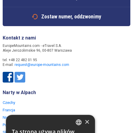
Zostaw numer, oddzwonimy
Kontakt z nami
EuropeMountains.com - eTravel S.A.
Aleje Jerozolimskie 96, 00-807 Warszawa
tel. +48 22 482 01 95
E-mail:
request@europe-mountains.com
Narty w Alpach
Czechy
Francja
Niemcy
×
Polska
Ta strona używa plików
Słowacja