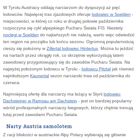
W Tyrolu Austriacy oddają narciarzom do dyspozycji aż pięć
lodowców. Najwięcej tras zjazdowych oferuje
lodowiec w Soelden
-
miejscowości, w której co roku w drugiej połowie października
rozpoczyna się cykl alpejskiego Pucharu Świata FIS. Niestety
noclegi w Soelden
do najtańszych nie należą, warto więc odwiedzić
ten region na początku lub końcu sezonu. Ogromną popularnością
cieszy się położony w
Zillertal lodowiec Hintertux
. Można tu jeździć
na nartach przez okrągły rok, co skrzętnie wykorzystują latem
zawodowcy przygotowujący się do zawodów Pucharu Świata. Na
najwyżej położonym lodowcu w Tyrolu -
lodowcu Pitztal
jak również
najmłodszym
Kaunertal
sezon narciarski trwa od października do
czerwca.
Najmniejszą ofertę dla narciarzy ma leżący w Styrii
lodowiec
Dachsteiner w Ramsau am Dachstein
- jest on bardziej popularny
wśród profesjonalnych narciarzy biegowych, którzy chętnie trenują
tutaj przed zawodami Pucharu Świata.
Narty Austria samolotem
Z racji bliskości w austriackie Alpy Polacy wybierają się głównie