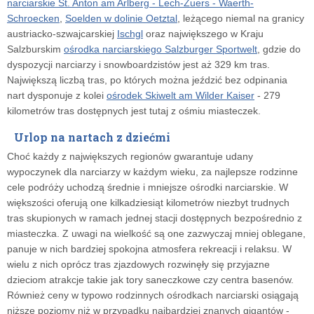
narciarskie St. Anton am Arlberg - Lech-Zuers - Waerth-
Schroecken
,
Soelden w dolinie Oetztal
, leżącego niemal na granicy
austriacko-szwajcarskiej
Ischgl
oraz największego w Kraju
Salzburskim
ośrodka narciarskiego Salzburger Sportwelt
, gdzie do
dyspozycji narciarzy i snowboardzistów jest aż 329 km tras.
Największą liczbą tras, po których można jeździć bez odpinania
nart dysponuje z kolei
ośrodek Skiwelt am Wilder Kaiser
- 279
kilometrów tras dostępnych jest tutaj z ośmiu miasteczek.
Urlop na nartach z dziećmi
Choć każdy z największych regionów gwarantuje udany
wypoczynek dla narciarzy w każdym wieku, za najlepsze rodzinne
cele podróży uchodzą średnie i mniejsze ośrodki narciarskie. W
większości oferują one kilkadziesiąt kilometrów niezbyt trudnych
tras skupionych w ramach jednej stacji dostępnych bezpośrednio z
miasteczka. Z uwagi na wielkość są one zazwyczaj mniej oblegane,
panuje w nich bardziej spokojna atmosfera rekreacji i relaksu. W
wielu z nich oprócz tras zjazdowych rozwinęły się przyjazne
dzieciom atrakcje takie jak tory saneczkowe czy centra basenów.
Również ceny w typowo rodzinnych ośrodkach narciarski osiągają
niższe poziomy niż w przypadku najbardziej znanych gigantów -