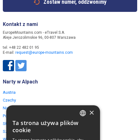
Zostaw numer, oddzwonimy
Kontakt z nami
EuropeMountains.com - eTravel S.A.
Aleje Jerozolimskie 96, 00-807 Warszawa
tel. +48 22 482 01 95
E-mail:
request@europe-mountains.com
Narty w Alpach
Austria
Czechy
Niemcy
×
Polska
Ta strona używa plików
Słowacja
ENGLISH
cookie
Szwajcaria
POLISH
Włochy
Ta strona korzysta z plików cookie, aby