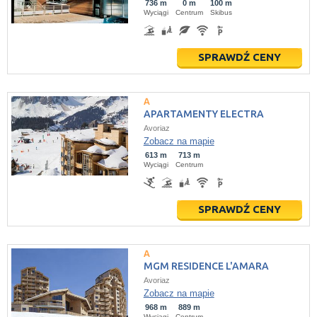
736 m
0 m
100 m
Wyciągi
Centrum
Skibus
SPRAWDŹ CENY
APARTAMENTY ELECTRA
Avoriaz
Zobacz na mapie
613 m
713 m
Wyciągi
Centrum
SPRAWDŹ CENY
MGM RESIDENCE L'AMARA
Avoriaz
Zobacz na mapie
968 m
889 m
Wyciągi
Centrum