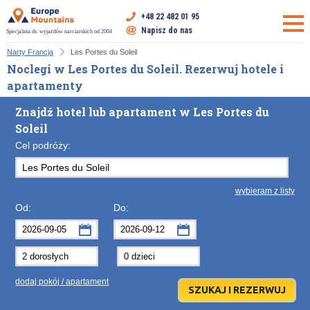
+48 22 482 01 95
Napisz do nas
Specjalista ds. wyjazdów narciarskich od 2004
Narty Francja
Les Portes du Soleil
Noclegi w Les Portes du Soleil. Rezerwuj hotele i
apartamenty
Znajdź hotel lub apartament w Les Portes du
Soleil
Cel podróży:
wybieram z listy
Od:
Do:
wrzesień
wrzesień
2026
2026
Po
Wt
Śr
Po
Cz
Wt
Pt
Śr
So
Cz
Nd
dodaj pokój / apartament
31
1
2
31
3
1
4
2
5
3
6
7
8
9
7
10
8
11
9
12
10
13