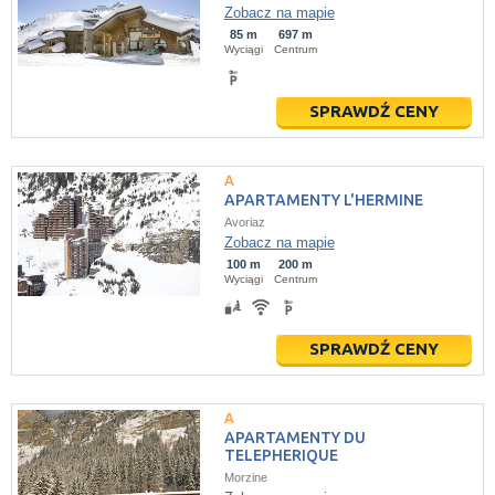
Zobacz na mapie
85 m
697 m
Wyciągi
Centrum
SPRAWDŹ CENY
APARTAMENTY L'HERMINE
Avoriaz
Zobacz na mapie
100 m
200 m
Wyciągi
Centrum
SPRAWDŹ CENY
APARTAMENTY DU
TELEPHERIQUE
Morzine