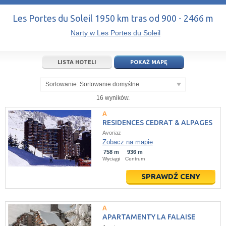
14
15
16
14
17
15
18
16
19
17
20
Les Portes du Soleil 1950 km tras od 900 - 2466 m
21
22
23
21
24
22
25
23
26
24
27
Narty w Les Portes du Soleil
28
29
30
28
1
29
2
30
3
1
4
LISTA HOTELI
POKAŻ MAPĘ
5
6
7
5
8
6
9
7
10
8
11
Sortowanie:
Sortowanie domyślne
dziś
wyczyść
dziś
wyczyść
Close
16 wyników.
RESIDENCES CEDRAT & ALPAGES
Avoriaz
Zobacz na mapie
758 m
936 m
Wyciągi
Centrum
SPRAWDŹ CENY
APARTAMENTY LA FALAISE