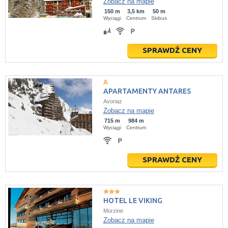
Zobacz na mapie
150 m
3,5 km
50 m
Wyciągi
Centrum
Skibus
SPRAWDŹ CENY
APARTAMENTY ANTARES
Avoriaz
Zobacz na mapie
715 m
984 m
Wyciągi
Centrum
SPRAWDŹ CENY
HOTEL LE VIKING
Morzine
Zobacz na mapie