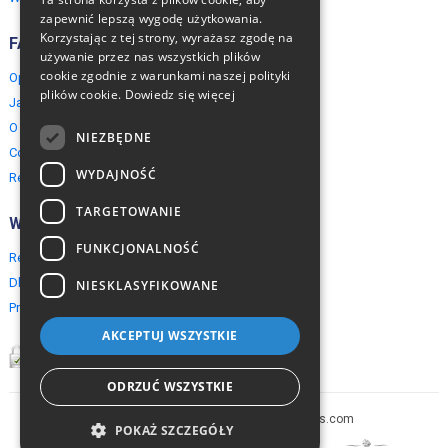
zapewnić lepszą wygodę użytkowania.
Korzystając z tej strony, wyrażasz zgodę na
FAQ
używanie przez nas wszystkich plików
cookie zgodnie z warunkami naszej polityki
Opinie naszych klientów
plików cookie.
Dowiedz się więcej
Jak rezerwować?
O EuropeMountains.com
NIEZBĘDNE
Cookies, Prywatność, Bezpieczeństwo
WYDAJNOŚĆ
Regulamin
TARGETOWANIE
Współpraca
FUNKCJONALNOŚĆ
Rezerwacja grupowa
Dla agentów turystycznych
NIESKLASYFIKOWANE
Program partnerski
AKCEPTUJ WSZYSTKIE
ODRZUĆ WSZYSTKIE
Copyright © 2005-2026 europe-mountains.com
POKAŻ SZCZEGÓŁY