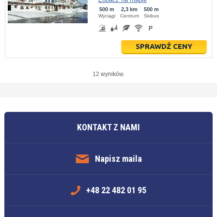
500 m
2,3 km
500 m
Wyciągi
Centrum
Skibus
SPRAWDŹ CENY
12 wyników.
KONTAKT Z NAMI
Napisz maila
+48 22 482 01 95