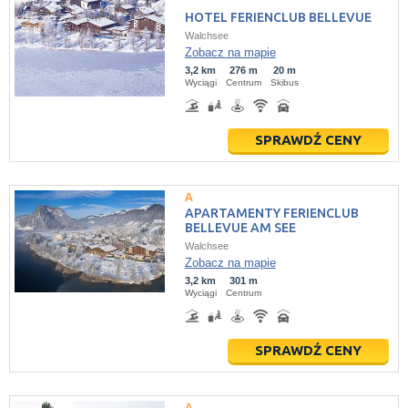
HOTEL FERIENCLUB BELLEVUE
Walchsee
Zobacz na mapie
3,2 km
276 m
20 m
Wyciągi
Centrum
Skibus
SPRAWDŹ CENY
APARTAMENTY FERIENCLUB
BELLEVUE AM SEE
Walchsee
Zobacz na mapie
3,2 km
301 m
Wyciągi
Centrum
SPRAWDŹ CENY