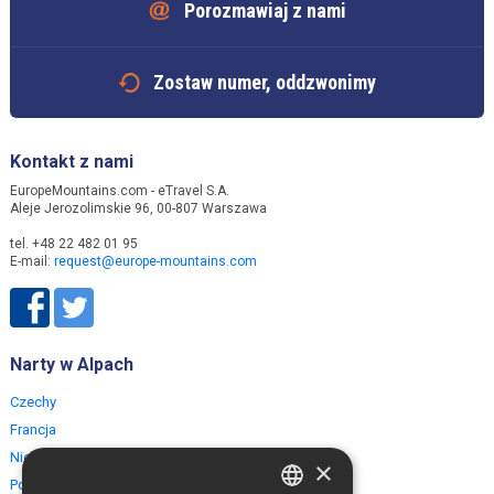
Porozmawiaj z nami
Zostaw numer, oddzwonimy
Kontakt z nami
EuropeMountains.com - eTravel S.A.
Aleje Jerozolimskie 96, 00-807 Warszawa
tel. +48 22 482 01 95
E-mail:
request@europe-mountains.com
Narty w Alpach
Czechy
Francja
Niemcy
×
Polska