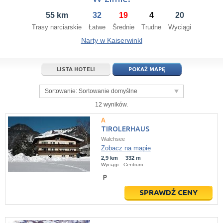
14
15
16
14
17
15
18
16
19
17
20
55 km
32
19
4
20
21
22
23
21
24
22
25
23
26
24
27
Trasy narciarskie
Łatwe
Średnie
Trudne
Wyciągi
28
29
30
28
1
29
2
30
3
1
4
Narty w Kaiserwinkl
5
6
7
5
8
6
9
7
10
8
11
LISTA HOTELI
POKAŻ MAPĘ
dziś
wyczyść
dziś
wyczyść
Close
Sortowanie:
Sortowanie domyślne
12 wyników.
TIROLERHAUS
Walchsee
Zobacz na mapie
2,9 km
332 m
Wyciągi
Centrum
SPRAWDŹ CENY