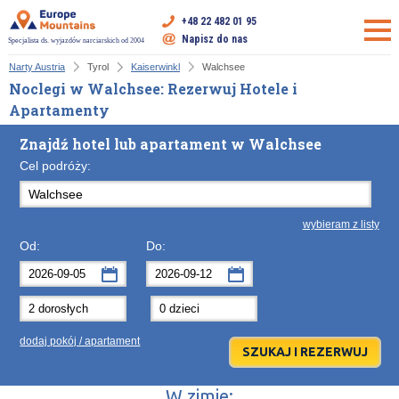
+48 22 482 01 95
Napisz do nas
Specjalista ds. wyjazdów narciarskich od 2004
Narty Austria
Tyrol
Kaiserwinkl
Walchsee
Noclegi w Walchsee: Rezerwuj Hotele i
Apartamenty
Znajdź hotel lub apartament w Walchsee
Cel podróży:
wybieram z listy
Od:
Do:
wrzesień
wrzesień
2026
2026
Po
Wt
Śr
Po
Cz
Wt
Pt
Śr
So
Cz
Nd
dodaj pokój / apartament
31
1
2
31
3
1
4
2
5
3
6
7
8
9
7
10
8
11
9
12
10
13
W zimie: