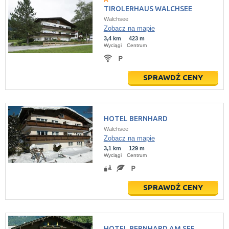
TIROLERHAUS WALCHSEE
Walchsee
Zobacz na mapie
3,4 km
423 m
Wyciągi
Centrum
SPRAWDŹ CENY
HOTEL BERNHARD
Walchsee
Zobacz na mapie
3,1 km
129 m
Wyciągi
Centrum
SPRAWDŹ CENY
HOTEL BERNHARD AM SEE