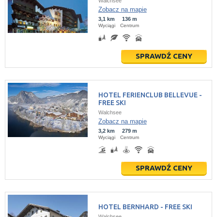
Walchsee
Zobacz na mapie
3,1 km
136 m
Wyciągi
Centrum
SPRAWDŹ CENY
HOTEL FERIENCLUB BELLEVUE -
FREE SKI
Walchsee
Zobacz na mapie
3,2 km
279 m
Wyciągi
Centrum
SPRAWDŹ CENY
HOTEL BERNHARD - FREE SKI
Walchsee