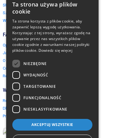
Ta strona używa plików
Słowacja
ENGLISH
cookie
Szwajcaria
POLISH
Włochy
Ta strona korzysta z plików cookie, aby
zapewnić lepszą wygodę użytkowania.
Korzystając z tej strony, wyrażasz zgodę na
FAQ
używanie przez nas wszystkich plików
cookie zgodnie z warunkami naszej polityki
Opinie naszych klientów
plików cookie.
Dowiedz się więcej
Jak rezerwować?
O EuropeMountains.com
NIEZBĘDNE
Cookies, Prywatność, Bezpieczeństwo
WYDAJNOŚĆ
Regulamin
TARGETOWANIE
Współpraca
FUNKCJONALNOŚĆ
Rezerwacja grupowa
Dla agentów turystycznych
NIESKLASYFIKOWANE
Program partnerski
AKCEPTUJ WSZYSTKIE