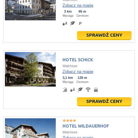
Zobacz na mapie
3 km
95 m
Wyciągi
Centrum
SPRAWDŹ CENY
HOTEL SCHICK
Walchsee
Zobacz na mapie
3,1 km
126 m
Wyciągi
Centrum
SPRAWDŹ CENY
HOTEL WILDAUERHOF
Walchsee
Zobacz na mapie