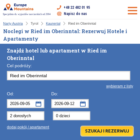
+48 22 482 01 95
Napisz do nas
Specjalista ds. wyjazdów narciarskich od 2004
Narty Austria
Tyrol
Kaunertal
Ried im Oberinntal
Noclegi w Ried im Oberinntal: Rezerwuj Hotele i
Apartamenty
Znajdź hotel lub apartament w Ried im
Oberinntal
Cel podróży:
wybieram z listy
Od:
Do:
wrzesień
wrzesień
2026
2026
Po
Wt
Śr
Po
Cz
Wt
Pt
Śr
So
Cz
Nd
dodaj pokój / apartament
31
1
2
31
3
1
4
2
5
3
6
7
8
9
7
10
8
11
9
12
10
13