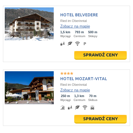
HOTEL BELVEDERE
Ried im Oberinntal
Zobacz na mapie
1,5 km
793 m
500 m
Wyciągi
Centrum
Sklepy
SPRAWDŹ CENY
HOTEL MOZART-VITAL
Ried im Oberinntal
Zobacz na mapie
250 m
1,3 km
70 m
Wyciągi
Centrum
Skibus
SPRAWDŹ CENY