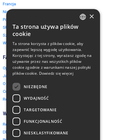
Francja
Niemcy
×
Polska
Ta strona używa plików
Słowacja
ENGLISH
cookie
Szwajcaria
POLISH
Włochy
Ta strona korzysta z plików cookie, aby
zapewnić lepszą wygodę użytkowania.
Korzystając z tej strony, wyrażasz zgodę na
FAQ
używanie przez nas wszystkich plików
cookie zgodnie z warunkami naszej polityki
Opinie naszych klientów
plików cookie.
Dowiedz się więcej
Jak rezerwować?
O EuropeMountains.com
NIEZBĘDNE
Cookies, Prywatność, Bezpieczeństwo
WYDAJNOŚĆ
Regulamin
TARGETOWANIE
Współpraca
FUNKCJONALNOŚĆ
Rezerwacja grupowa
Dla agentów turystycznych
NIESKLASYFIKOWANE
Program partnerski