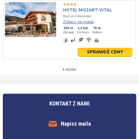
HOTEL MOZART-VITAL
Ried im Oberinntal
Zobacz na mapie
250 m
1,3 km
70 m
Wyciągi
Centrum
Skibus
SPRAWDŹ CENY
4 wyniki.
KONTAKT Z NAMI
Napisz maila