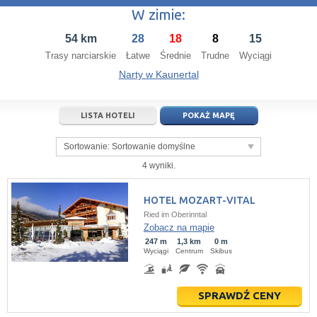
W zimie:
14
15
16
14
17
15
18
16
19
17
20
54 km
28
18
8
15
21
22
23
21
24
22
25
23
26
24
27
Trasy narciarskie
Łatwe
Średnie
Trudne
Wyciągi
28
29
30
28
1
29
2
30
3
1
4
Narty w Kaunertal
5
6
7
5
8
6
9
7
10
8
11
LISTA HOTELI
POKAŻ MAPĘ
dziś
wyczyść
dziś
wyczyść
Close
Sortowanie:
Sortowanie domyślne
4 wyniki.
HOTEL MOZART-VITAL
Ried im Oberinntal
Zobacz na mapie
247 m
1,3 km
0 m
Wyciągi
Centrum
Skibus
SPRAWDŹ CENY