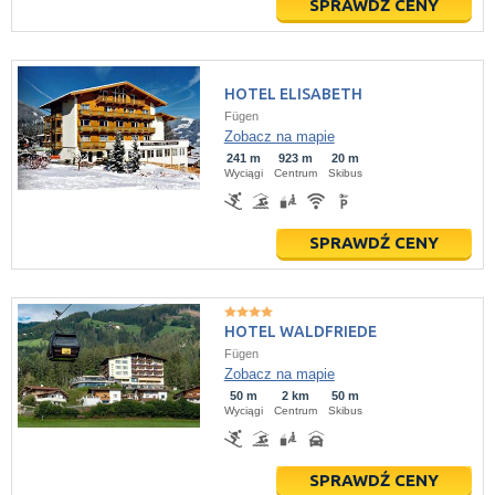
SPRAWDŹ CENY
HOTEL ELISABETH
Fügen
Zobacz na mapie
241 m
923 m
20 m
Wyciągi
Centrum
Skibus
SPRAWDŹ CENY
HOTEL WALDFRIEDE
Fügen
Zobacz na mapie
50 m
2 km
50 m
Wyciągi
Centrum
Skibus
SPRAWDŹ CENY