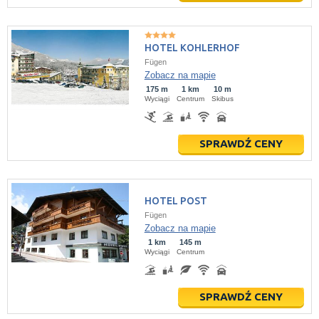
HOTEL KOHLERHOF
Fügen
Zobacz na mapie
175 m
1 km
10 m
Wyciągi
Centrum
Skibus
SPRAWDŹ CENY
HOTEL POST
Fügen
Zobacz na mapie
1 km
145 m
Wyciągi
Centrum
SPRAWDŹ CENY