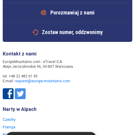
Porozmawiaj z nami
Zostaw numer, oddzwonimy
Kontakt z nami
EuropeMountains.com - eTravel S.A.
Aleje Jerozolimskie 96, 00-807 Warszawa
tel. +48 22 482 01 95
E-mail:
request@europe-mountains.com
Narty w Alpach
Czechy
Francja
Niemcy