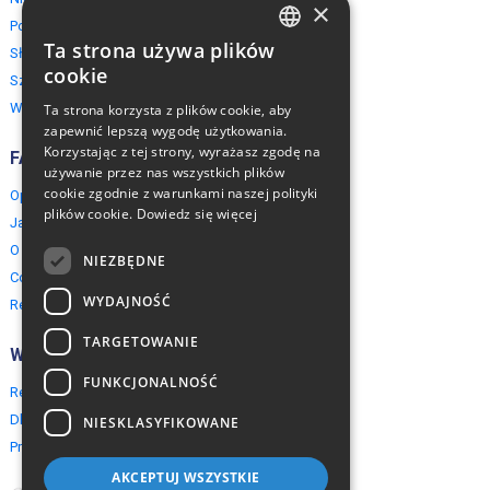
×
Polska
Ta strona używa plików
Słowacja
ENGLISH
cookie
Szwajcaria
POLISH
Włochy
Ta strona korzysta z plików cookie, aby
zapewnić lepszą wygodę użytkowania.
Korzystając z tej strony, wyrażasz zgodę na
FAQ
używanie przez nas wszystkich plików
cookie zgodnie z warunkami naszej polityki
Opinie naszych klientów
plików cookie.
Dowiedz się więcej
Jak rezerwować?
O EuropeMountains.com
NIEZBĘDNE
Cookies, Prywatność, Bezpieczeństwo
WYDAJNOŚĆ
Regulamin
TARGETOWANIE
Współpraca
FUNKCJONALNOŚĆ
Rezerwacja grupowa
Dla agentów turystycznych
NIESKLASYFIKOWANE
Program partnerski
AKCEPTUJ WSZYSTKIE