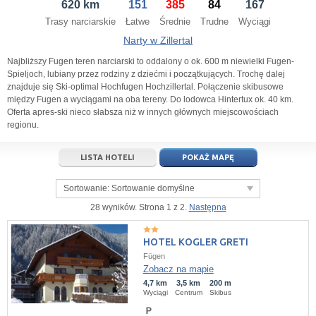
620 km
151
385
84
167
21
22
23
21
24
22
25
23
26
24
27
Trasy narciarskie
Łatwe
Średnie
Trudne
Wyciągi
28
29
30
28
1
29
2
30
3
1
4
Narty w Zillertal
5
6
7
5
8
6
9
7
10
8
11
Najbliższy Fugen teren narciarski to oddalony o ok. 600 m niewielki Fugen-
Spieljoch, lubiany przez rodziny z dziećmi i początkujących. Trochę dalej
znajduje się Ski-optimal Hochfugen Hochzillertal. Połączenie skibusowe
dziś
wyczyść
dziś
wyczyść
Close
między Fugen a wyciągami na oba tereny. Do lodowca Hintertux ok. 40 km.
Oferta apres-ski nieco słabsza niż w innych głównych miejscowościach
regionu.
LISTA HOTELI
POKAŻ MAPĘ
Sortowanie:
Sortowanie domyślne
28 wyników. Strona 1 z 2.
Następna
HOTEL KOGLER GRETI
Fügen
Zobacz na mapie
4,7 km
3,5 km
200 m
Wyciągi
Centrum
Skibus