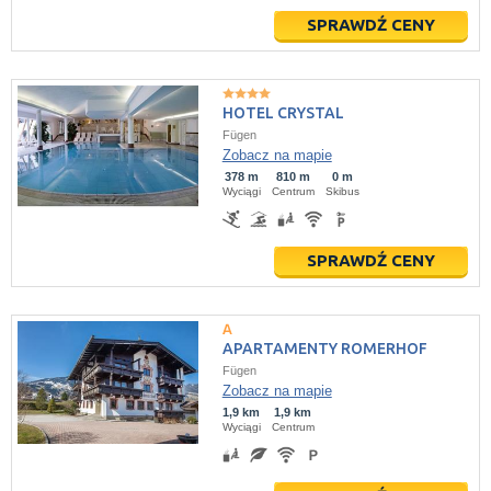
SPRAWDŹ CENY
HOTEL CRYSTAL
Fügen
Zobacz na mapie
378 m
810 m
0 m
Wyciągi
Centrum
Skibus
SPRAWDŹ CENY
APARTAMENTY ROMERHOF
Fügen
Zobacz na mapie
1,9 km
1,9 km
Wyciągi
Centrum