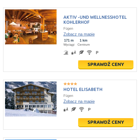
AKTIV -UND WELLNESSHOTEL
KOHLERHOF
Fügen
Zobacz na mapie
171 m
1 km
Wyciągi
Centrum
SPRAWDŹ CENY
HOTEL ELISABETH
Fügen
Zobacz na mapie
SPRAWDŹ CENY