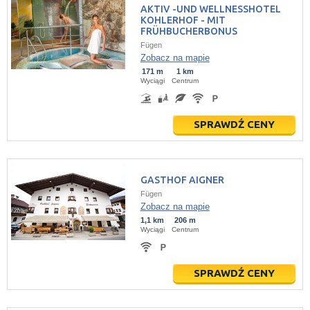
AKTIV -UND WELLNESSHOTEL
KOHLERHOF - MIT
FRÜHBUCHERBONUS
Fügen
Zobacz na mapie
171 m
1 km
Wyciągi
Centrum
SPRAWDŹ CENY
GASTHOF AIGNER
Fügen
Zobacz na mapie
1,1 km
206 m
Wyciągi
Centrum
SPRAWDŹ CENY