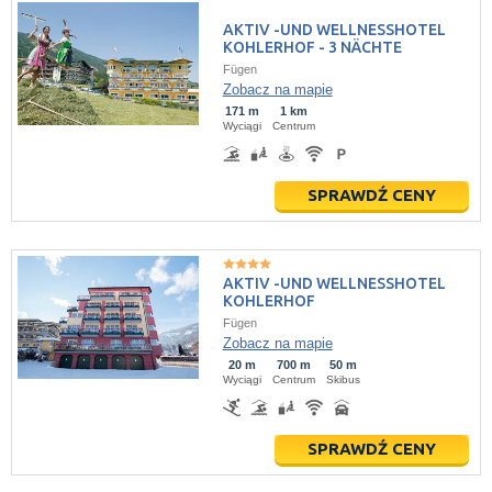
AKTIV -UND WELLNESSHOTEL
KOHLERHOF - 3 NÄCHTE
Fügen
Zobacz na mapie
171 m
1 km
Wyciągi
Centrum
SPRAWDŹ CENY
AKTIV -UND WELLNESSHOTEL
KOHLERHOF
Fügen
Zobacz na mapie
20 m
700 m
50 m
Wyciągi
Centrum
Skibus
SPRAWDŹ CENY