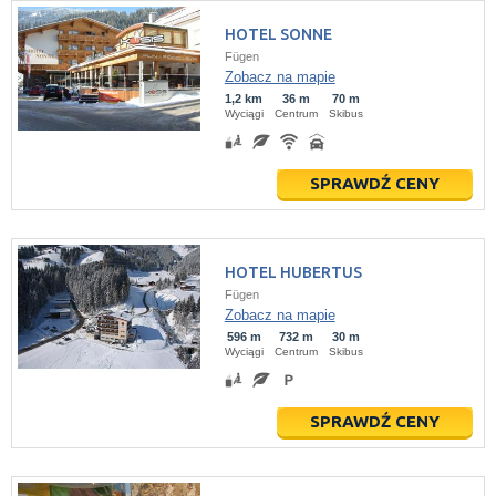
HOTEL SONNE
Fügen
Zobacz na mapie
1,2 km
36 m
70 m
Wyciągi
Centrum
Skibus
SPRAWDŹ CENY
HOTEL HUBERTUS
Fügen
Zobacz na mapie
596 m
732 m
30 m
Wyciągi
Centrum
Skibus
SPRAWDŹ CENY