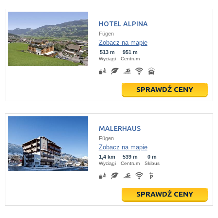
HOTEL ALPINA
Fügen
Zobacz na mapie
513 m
951 m
Wyciągi
Centrum
SPRAWDŹ CENY
MALERHAUS
Fügen
Zobacz na mapie
1,4 km
539 m
0 m
Wyciągi
Centrum
Skibus
SPRAWDŹ CENY