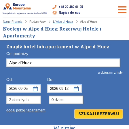
+48 22 482 01 95
Napisz do nas
Specjalista ds. wyjazdów narciarskich od 2004
Narty Francja
Rodan-Alpy
L`Alpe d`Huez
Alpe d`Huez
Noclegi w Alpe d`Huez: Rezerwuj Hotele i
Apartamenty
Znajdź hotel lub apartament w Alpe d`Huez
Cel podróży:
wybieram z listy
Od:
Do:
wrzesień
wrzesień
2026
2026
Po
Wt
Śr
Po
Cz
Wt
Pt
Śr
So
Cz
Nd
dodaj pokój / apartament
31
1
2
31
3
1
4
2
5
3
6
7
8
9
7
10
8
11
9
12
10
13
W zimie: