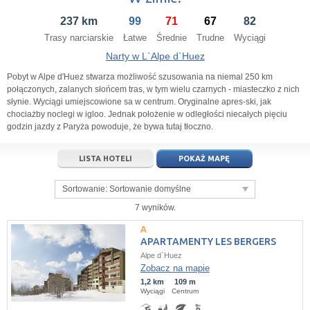
14
15
16
14
17
15
18
16
19
17
20
237 km
99
71
67
82
21
22
23
21
24
22
25
23
26
24
27
Trasy narciarskie
Łatwe
Średnie
Trudne
Wyciągi
28
29
30
28
1
29
2
30
3
1
4
Narty w L`Alpe d`Huez
5
6
7
5
8
6
9
7
10
8
11
Pobyt w Alpe d'Huez stwarza możliwość szusowania na niemal 250 km
połączonych, zalanych słońcem tras, w tym wielu czarnych - miasteczko z nich
słynie. Wyciągi umiejscowione sa w centrum. Oryginalne apres-ski, jak
dziś
wyczyść
dziś
wyczyść
Close
chociażby noclegi w igloo. Jednak położenie w odległości niecałych pięciu
godzin jazdy z Paryża powoduje, że bywa tutaj tłoczno.
LISTA HOTELI
POKAŻ MAPĘ
Sortowanie:
Sortowanie domyślne
7 wyników.
APARTAMENTY LES BERGERS
Alpe d`Huez
Zobacz na mapie
1,2 km
109 m
Wyciągi
Centrum