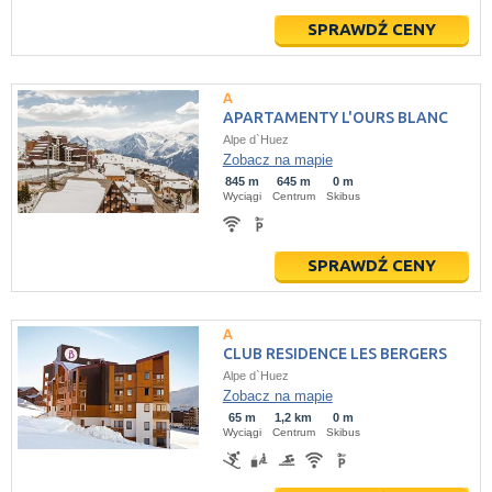
SPRAWDŹ CENY
APARTAMENTY L'OURS BLANC
Alpe d`Huez
Zobacz na mapie
845 m
645 m
0 m
Wyciągi
Centrum
Skibus
SPRAWDŹ CENY
CLUB RESIDENCE LES BERGERS
Alpe d`Huez
Zobacz na mapie
65 m
1,2 km
0 m
Wyciągi
Centrum
Skibus