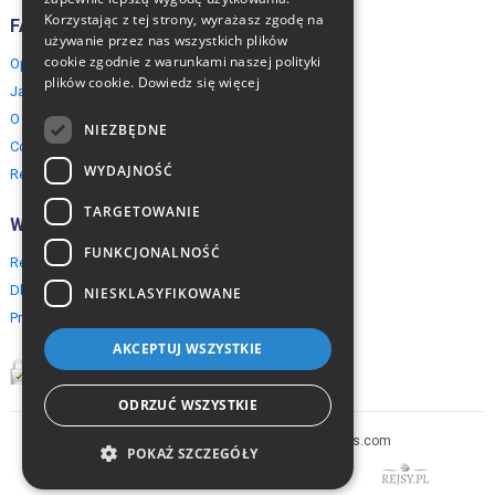
Korzystając z tej strony, wyrażasz zgodę na
FAQ
używanie przez nas wszystkich plików
cookie zgodnie z warunkami naszej polityki
Opinie naszych klientów
plików cookie.
Dowiedz się więcej
Jak rezerwować?
O EuropeMountains.com
NIEZBĘDNE
Cookies, Prywatność, Bezpieczeństwo
WYDAJNOŚĆ
Regulamin
TARGETOWANIE
Współpraca
FUNKCJONALNOŚĆ
Rezerwacja grupowa
Dla agentów turystycznych
NIESKLASYFIKOWANE
Program partnerski
AKCEPTUJ WSZYSTKIE
ODRZUĆ WSZYSTKIE
Copyright © 2005-2026 europe-mountains.com
POKAŻ SZCZEGÓŁY