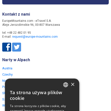
Kontakt z nami
EuropeMountains.com - eTravel S.A.
Aleje Jerozolimskie 96, 00-807 Warszawa
tel. +48 22 482 01 95
E-mail:
request@europe-mountains.com
Narty w Alpach
Austria
Czechy
Niemcy
×
Polska
Ta strona używa plików
Słowacja
ENGLISH
cookie
Szwajcaria
POLISH
Włochy
Ta strona korzysta z plików cookie, aby
zapewnić lepszą wygodę użytkowania.