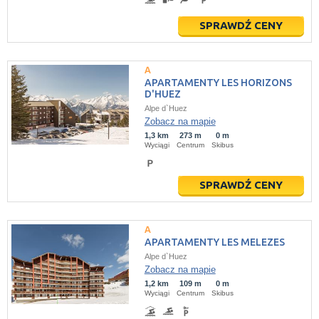
SPRAWDŹ CENY
APARTAMENTY LES HORIZONS
D'HUEZ
Alpe d`Huez
Zobacz na mapie
1,3 km
273 m
0 m
Wyciągi
Centrum
Skibus
SPRAWDŹ CENY
APARTAMENTY LES MELEZES
Alpe d`Huez
Zobacz na mapie
1,2 km
109 m
0 m
Wyciągi
Centrum
Skibus