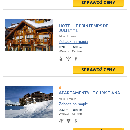
SPRAWDŹ CENY
HOTEL LE PRINTEMPS DE
JULIETTE
Alpe d`Huez
Zobacz na mapie
878 m
536 m
Wyciągi
Centrum
SPRAWDŹ CENY
APARTAMENTY LE CHRISTIANA
Alpe d`Huez
Zobacz na mapie
282 m
899 m
Wyciągi
Centrum