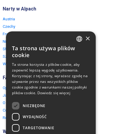
Narty w Alpach
Austria
Czechy
Francja
×
Niemcy
Ta strona używa plików
Słowacja
ENGLISH
cookie
Szwajcaria
POLISH
Włochy
Ta strona korzysta z plików cookie, aby
zapewnić lepszą wygodę użytkowania.
Korzystając z tej strony, wyrażasz zgodę na
FAQ
używanie przez nas wszystkich plików
cookie zgodnie z warunkami naszej polityki
Opinie naszych klientów
plików cookie.
Dowiedz się więcej
Jak rezerwować?
O EuropeMountains.com
NIEZBĘDNE
Cookies, Prywatność, Bezpieczeństwo
WYDAJNOŚĆ
Regulamin
TARGETOWANIE
Współpraca