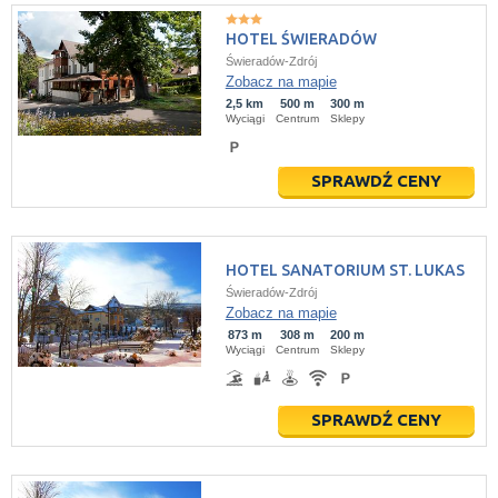
HOTEL ŚWIERADÓW
Świeradów-Zdrój
Zobacz na mapie
2,5 km
500 m
300 m
Wyciągi
Centrum
Sklepy
SPRAWDŹ CENY
HOTEL SANATORIUM ST. LUKAS
Świeradów-Zdrój
Zobacz na mapie
873 m
308 m
200 m
Wyciągi
Centrum
Sklepy
SPRAWDŹ CENY