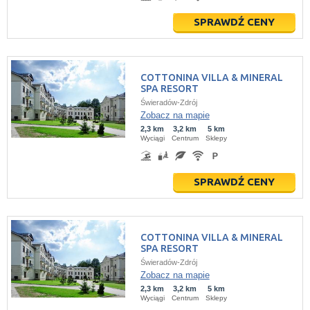
SPRAWDŹ CENY
COTTONINA VILLA & MINERAL
SPA RESORT
Świeradów-Zdrój
Zobacz na mapie
2,3 km
3,2 km
5 km
Wyciągi
Centrum
Sklepy
SPRAWDŹ CENY
COTTONINA VILLA & MINERAL
SPA RESORT
Świeradów-Zdrój
Zobacz na mapie
2,3 km
3,2 km
5 km
Wyciągi
Centrum
Sklepy