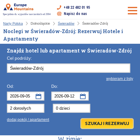
+48 22 482 01 95
Napisz do nas
Specjalista ds. wyjazdów narciarskich od 2004
Narty Polska
Dolnośląskie
Świeradów
Świeradów-Zdrój
Noclegi w Świeradów-Zdrój: Rezerwuj Hotele i
Apartamenty
Znajdź hotel lub apartament w Świeradów-Zdrój
Cel podróży:
wybieram z listy
Od:
Do:
wrzesień
wrzesień
2026
2026
Po
Wt
Śr
Po
Cz
Wt
Pt
Śr
So
Cz
Nd
dodaj pokój / apartament
31
1
2
31
3
1
4
2
5
3
6
7
8
9
7
10
8
11
9
12
10
13
W zimie: