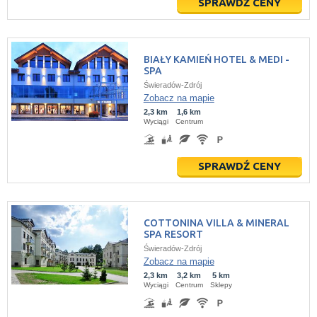
SPRAWDŹ CENY
BIAŁY KAMIEŃ HOTEL & MEDI -
SPA
Świeradów-Zdrój
Zobacz na mapie
2,3 km
1,6 km
Wyciągi
Centrum
SPRAWDŹ CENY
COTTONINA VILLA & MINERAL
SPA RESORT
Świeradów-Zdrój
Zobacz na mapie
2,3 km
3,2 km
5 km
Wyciągi
Centrum
Sklepy