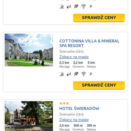
SPRAWDŹ CENY
COTTONINA VILLA & MINERAL
SPA RESORT
Świeradów-Zdrój
Zobacz na mapie
2,3 km
3,2 km
5 km
Wyciągi
Centrum
Sklepy
SPRAWDŹ CENY
HOTEL ŚWIERADÓW
Świeradów-Zdrój
Zobacz na mapie
2,5 km
500 m
300 m
Wyciągi
Centrum
Sklepy