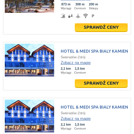
873 m
308 m
200 m
Wyciągi
Centrum
Sklepy
SPRAWDŹ CENY
HOTEL & MEDI SPA BIALY KAMIEN
Świeradów-Zdrój
Zobacz na mapie
2,1 km
1,5 km
Wyciągi
Centrum
SPRAWDŹ CENY
HOTEL & MEDI SPA BIALY KAMIEN
Świeradów-Zdrój
Zobacz na mapie
2,1 km
1,5 km
Wyciągi
Centrum