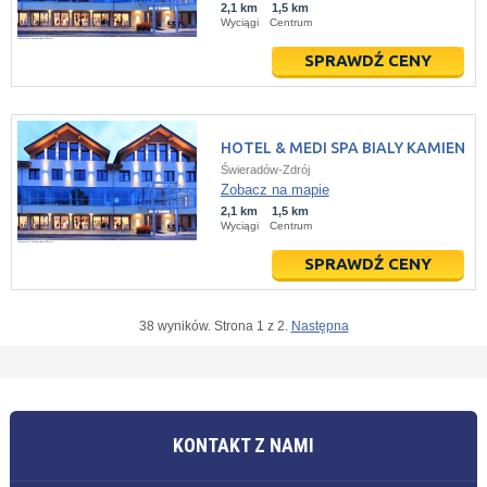
2,1 km
1,5 km
Wyciągi
Centrum
SPRAWDŹ CENY
HOTEL & MEDI SPA BIALY KAMIEN
Świeradów-Zdrój
Zobacz na mapie
2,1 km
1,5 km
Wyciągi
Centrum
SPRAWDŹ CENY
38 wyników. Strona 1 z 2.
Następna
KONTAKT Z NAMI