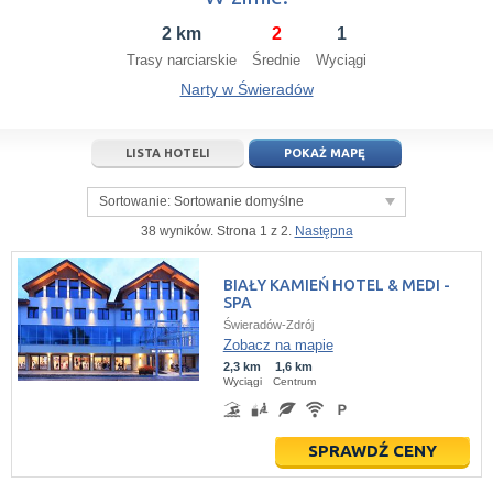
14
15
16
14
17
15
18
16
19
17
20
2 km
2
1
21
22
23
21
24
22
25
23
26
24
27
Trasy narciarskie
Średnie
Wyciągi
28
29
30
28
1
29
2
30
3
1
4
Narty w Świeradów
5
6
7
5
8
6
9
7
10
8
11
LISTA HOTELI
POKAŻ MAPĘ
dziś
wyczyść
dziś
wyczyść
Close
Sortowanie:
Sortowanie domyślne
38 wyników. Strona 1 z 2.
Następna
BIAŁY KAMIEŃ HOTEL & MEDI -
SPA
Świeradów-Zdrój
Zobacz na mapie
2,3 km
1,6 km
Wyciągi
Centrum
SPRAWDŹ CENY