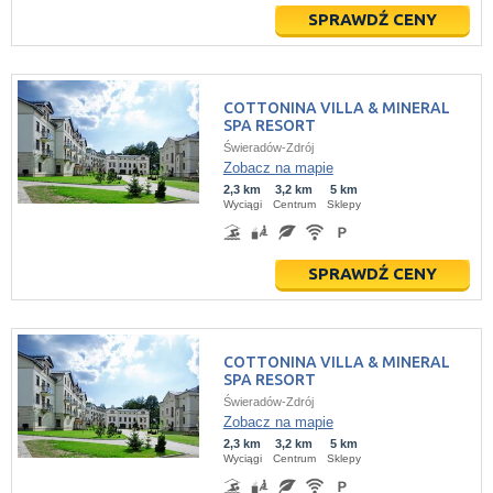
SPRAWDŹ CENY
COTTONINA VILLA & MINERAL
SPA RESORT
Świeradów-Zdrój
Zobacz na mapie
2,3 km
3,2 km
5 km
Wyciągi
Centrum
Sklepy
SPRAWDŹ CENY
COTTONINA VILLA & MINERAL
SPA RESORT
Świeradów-Zdrój
Zobacz na mapie
2,3 km
3,2 km
5 km
Wyciągi
Centrum
Sklepy