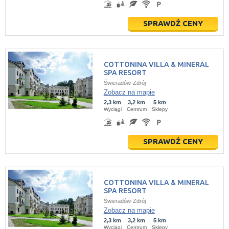
SPRAWDŹ CENY
COTTONINA VILLA & MINERAL
SPA RESORT
Świeradów-Zdrój
Zobacz na mapie
2,3 km
3,2 km
5 km
Wyciągi
Centrum
Sklepy
SPRAWDŹ CENY
COTTONINA VILLA & MINERAL
SPA RESORT
Świeradów-Zdrój
Zobacz na mapie
2,3 km
3,2 km
5 km
Wyciągi
Centrum
Sklepy