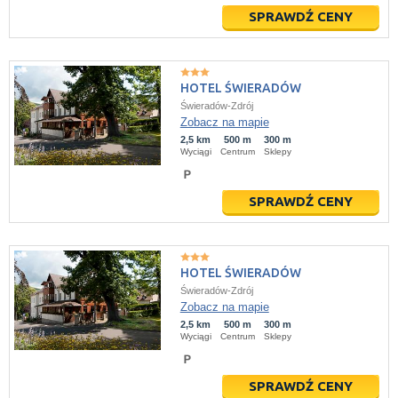
SPRAWDŹ CENY
HOTEL ŚWIERADÓW
Świeradów-Zdrój
Zobacz na mapie
2,5 km
500 m
300 m
Wyciągi
Centrum
Sklepy
SPRAWDŹ CENY
HOTEL ŚWIERADÓW
Świeradów-Zdrój
Zobacz na mapie
2,5 km
500 m
300 m
Wyciągi
Centrum
Sklepy
SPRAWDŹ CENY