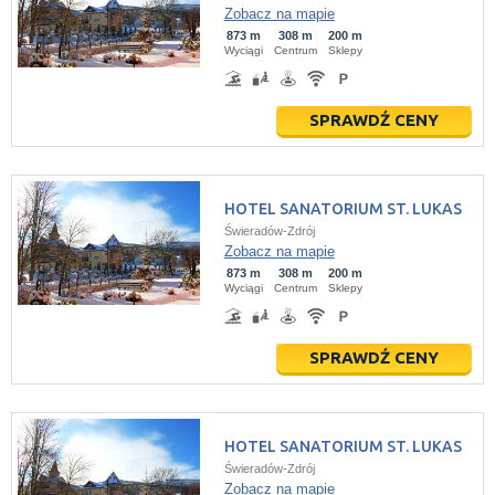
Zobacz na mapie
873 m
308 m
200 m
Wyciągi
Centrum
Sklepy
SPRAWDŹ CENY
HOTEL SANATORIUM ST. LUKAS
Świeradów-Zdrój
Zobacz na mapie
873 m
308 m
200 m
Wyciągi
Centrum
Sklepy
SPRAWDŹ CENY
HOTEL SANATORIUM ST. LUKAS
Świeradów-Zdrój
Zobacz na mapie