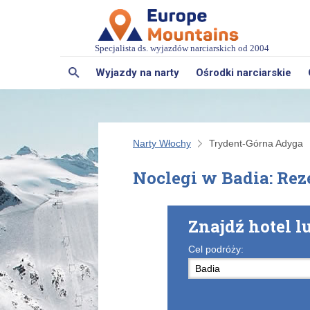
Specjalista ds. wyjazdów narciarskich od 2004
Wyjazdy na narty
Ośrodki narciarskie
Narty Włochy
Trydent-Górna Adyga
Noclegi w Badia: Rez
Znajdź hotel 
Cel podróży: