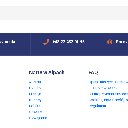
sz maila
+48 22 482 01 95
Poroz
Narty w Alpach
FAQ
Austria
Opinie naszych klientó
Czechy
Jak rezerwować?
Francja
O EuropeMountains.co
Niemcy
Cookies, Prywatność, 
Polska
Regulamin
Słowacja
Szwajcaria