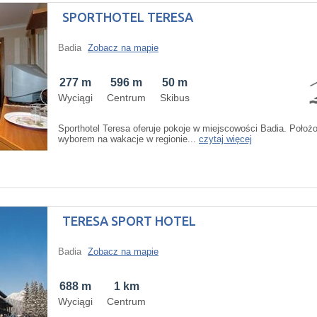
SPORTHOTEL TERESA
Badia
Zobacz na mapie
277 m
596 m
50 m
Wyciągi
Centrum
Skibus
Sporthotel Teresa oferuje pokoje w miejscowości Badia. Poło
wyborem na wakacje w regionie...
czytaj więcej
TERESA SPORT HOTEL
Badia
Zobacz na mapie
688 m
1 km
Wyciągi
Centrum