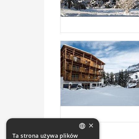
×
Ta strona używa plików
ENGLISH