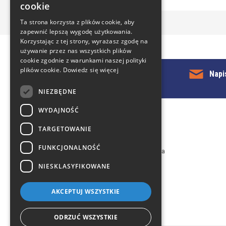
cookie
POLISH
Ta strona korzysta z plików cookie, aby
zapewnić lepszą wygodę użytkowania.
Korzystając z tej strony, wyrażasz zgodę na
używanie przez nas wszystkich plików
cookie zgodnie z warunkami naszej polityki
plików cookie.
Dowiedz się więcej
KONTAKT Z NAMI
Napi
NIEZBĘDNE
WYDAJNOŚĆ
Kontakt z nami
TARGETOWANIE
EuropeMountains.com - eTravel S.A.
FUNKCJONALNOŚĆ
Aleje Jerozolimskie 96, 00-807 Warszawa
NIESKLASYFIKOWANE
tel. +48 22 482 01 95
E-mail:
request@europe-mountains.com
AKCEPTUJ WSZYSTKIE
ODRZUĆ WSZYSTKIE