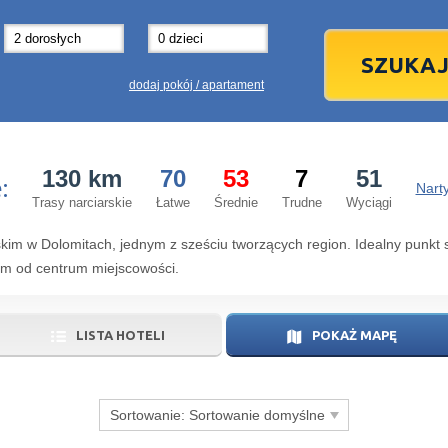
31
1
3
7
8
14
15
1
dodaj pokój / apartament
21
22
2
28
29
2
130 km
70
53
7
51
:
5
6
5
Narty
Trasy narciarskie
Łatwe
Średnie
Trudne
Wyciągi
dziś
kim w Dolomitach, jednym z sześciu tworzących region. Idealny punkt s
0 m od centrum miejscowości.
LISTA HOTELI
POKAŻ MAPĘ
Sortowanie:
Sortowanie domyślne