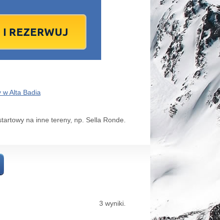
1
2
1
3
2
4
3
5
4
6
5
6
7
9
8
10
9
11
10
12
11
13
12
13
4
16
15
17
16
18
17
19
18
20
19
20
1
23
22
24
23
25
24
26
25
27
26
27
8
30
29
1
30
2
1
3
2
4
3
4
7
6
8
7
9
8
10
9
11
10
11
 w Alta Badia
dziś
wyczyść
wyczyść
Close
Close
tartowy na inne tereny, np. Sella Ronde.
3 wyniki.