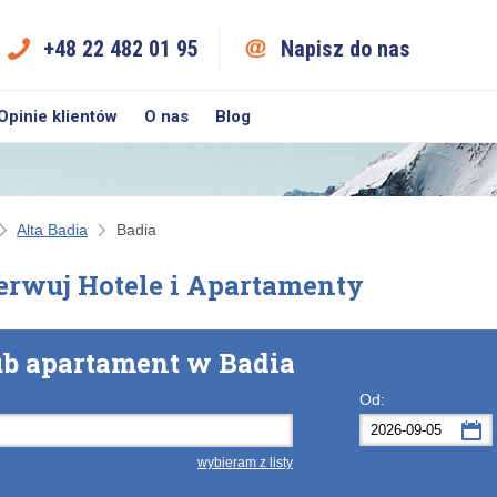
+48 22 482 01 95
Napisz do nas
Opinie klientów
O nas
Blog
Alta Badia
Badia
erwuj Hotele i Apartamenty
lub apartament w Badia
Od:
wybieram z listy
Po
Wt