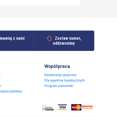
mawiaj z nami
Zostaw numer,
oddzwonimy
Współpraca
w
Rezerwacja grupowa
Dla agentów turystycznych
m
Program partnerski
Bezpieczeństwo