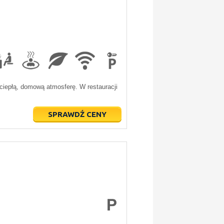
ciepłą, domową atmosferę. W restauracji
SPRAWDŹ CENY