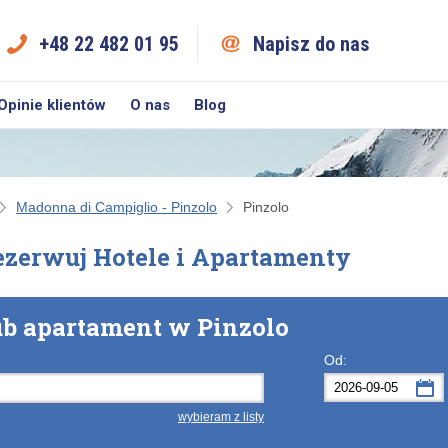
+48 22 482 01 95
Napisz do nas
Opinie klientów
O nas
Blog
Madonna di Campiglio - Pinzolo
Pinzolo
ezerwuj Hotele i Apartamenty
ub apartament w Pinzolo
Od:
wybieram z listy
Po
Wt