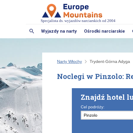
Specjalista ds. wyjazdów narciarskich od 2004
Wyjazdy na narty
Ośrodki narciarskie
Narty Włochy
Trydent-Górna Adyga
Noclegi w Pinzolo: R
Znajdź hotel l
Cel podróży: