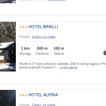
HOTEL BINELLI
Pinzolo
Zobacz na mapie
1 km
600 m
100 m
Wyciągi
Centrum
Skibus
Binelli to 3* hotel położony zaledwie 1100 m od wyciągów w Pi
pomocą gondoli Express z...
czytaj więcej
HOTEL ALPINA
Pinzolo
Zobacz na mapie