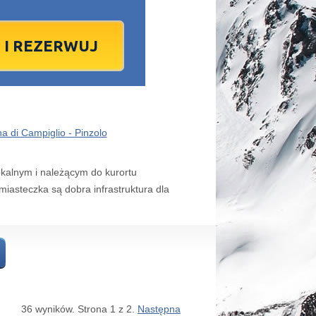
1
2
1
3
2
4
3
5
4
6
5
6
7
9
8
10
9
11
10
12
11
13
12
13
4
16
15
17
16
18
17
19
18
20
19
20
1
23
22
24
23
25
24
26
25
27
26
27
8
30
29
1
30
2
1
3
2
4
3
4
7
6
8
7
9
8
10
9
11
10
11
 di Campiglio - Pinzolo
dziś
wyczyść
wyczyść
Close
Close
okalnym i należącym do kurortu
iasteczka są dobra infrastruktura dla
36 wyników. Strona 1 z 2.
Następna