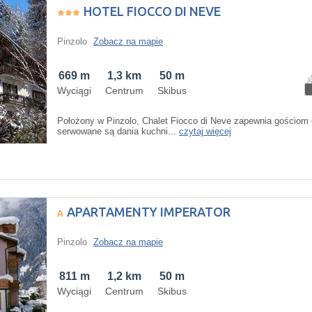
HOTEL FIOCCO DI NEVE
Pinzolo
Zobacz na mapie
669 m
1,3 km
50 m
Wyciągi
Centrum
Skibus
Położony w Pinzolo, Chalet Fiocco di Neve zapewnia gościom 
serwowane są dania kuchni...
czytaj więcej
APARTAMENTY IMPERATOR
Pinzolo
Zobacz na mapie
811 m
1,2 km
50 m
Wyciągi
Centrum
Skibus