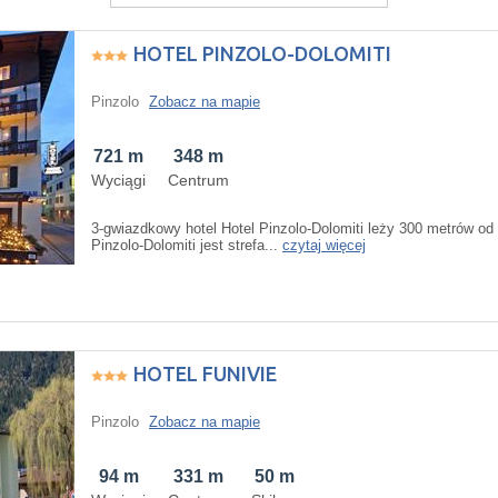
HOTEL PINZOLO-DOLOMITI
Pinzolo
Zobacz na mapie
721 m
348 m
Wyciągi
Centrum
3-gwiazdkowy hotel Hotel Pinzolo-Dolomiti leży 300 metrów od
Pinzolo-Dolomiti jest strefa...
czytaj więcej
HOTEL FUNIVIE
Pinzolo
Zobacz na mapie
94 m
331 m
50 m