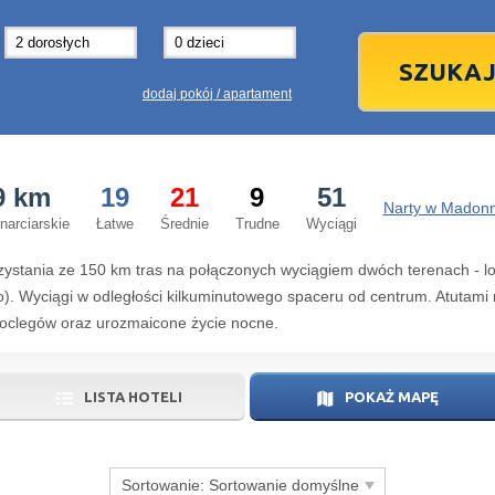
31
1
3
7
8
14
15
1
dodaj pokój / apartament
21
22
2
28
29
2
9 km
19
21
9
51
5
6
5
Narty w Madonna
narciarskie
Łatwe
Średnie
Trudne
Wyciągi
dziś
zystania ze 150 km tras na połączonych wyciągiem dwóch terenach - l
. Wyciągi w odległości kilkuminutowego spaceru od centrum. Atutami m
noclegów oraz urozmaicone życie nocne.
LISTA HOTELI
POKAŻ MAPĘ
Sortowanie:
Sortowanie domyślne