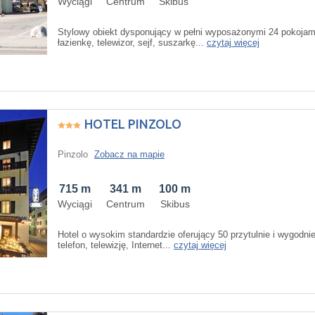
Wyciągi
Centrum
Skibus
Stylowy obiekt dysponujący w pełni wyposażonymi 24 pokojami
łazienkę, telewizor, sejf, suszarkę...
czytaj więcej
HOTEL PINZOLO
Pinzolo
Zobacz na mapie
715 m
341 m
100 m
Wyciągi
Centrum
Skibus
Hotel o wysokim standardzie oferujący 50 przytulnie i wygod
telefon, telewizję, Internet...
czytaj więcej