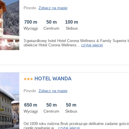
Pinzolo
Zobacz na mapie
700 m
50 m
100 m
Wyciągi
Centrum
Skibus
3-gwiazdkowy hotel Hotel Corona Wellness & Family Superior 
obiekcie Hotel Corona Wellness...
czytaj więcej
HOTEL WANDA
Pinzolo
Zobacz na mapie
650 m
50 m
50 m
Wyciągi
Centrum
Skibus
Od 1939 roku rodzina Bruti przekazuje delikatne zadanie gościn
ciepłe powitanie w...
czytaj więcej