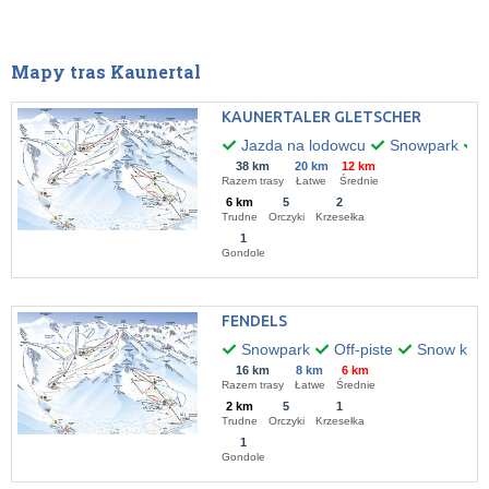
Mapy tras Kaunertal
KAUNERTALER GLETSCHER
Jazda na lodowcu
Snowpark
O
38 km
20 km
12 km
Razem trasy
Łatwe
Średnie
6 km
5
2
Trudne
Orczyki
Krzesełka
1
Gondole
FENDELS
Snowpark
Off-piste
Snow kitin
16 km
8 km
6 km
Razem trasy
Łatwe
Średnie
2 km
5
1
Trudne
Orczyki
Krzesełka
1
Gondole