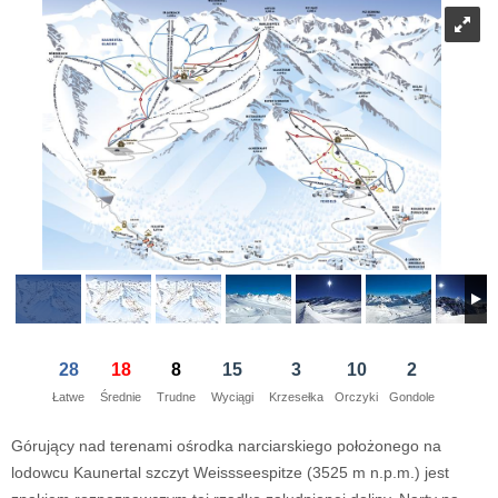
21
22
23
21
24
22
25
23
26
24
27
28
29
30
28
1
29
2
30
3
1
4
5
6
7
5
8
6
9
7
10
8
11
dziś
wyczyść
dziś
wyczyść
Close
28
18
8
15
3
10
2
Łatwe
Średnie
Trudne
Wyciągi
Krzesełka
Orczyki
Gondole
Górujący nad terenami ośrodka narciarskiego położonego na
lodowcu Kaunertal szczyt Weissseespitze (3525 m n.p.m.) jest