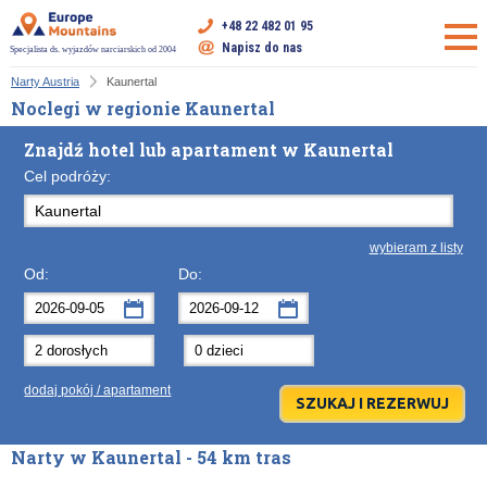
+48 22 482 01 95
Napisz do nas
Specjalista ds. wyjazdów narciarskich od 2004
Narty Austria
Kaunertal
Noclegi w regionie Kaunertal
Znajdź hotel lub apartament w Kaunertal
Cel podróży:
wybieram z listy
Od:
Do:
wrzesień
wrzesień
2026
2026
Po
Wt
Śr
Po
Cz
Wt
Pt
Śr
So
Cz
Nd
dodaj pokój / apartament
31
1
2
31
3
1
4
2
5
3
6
7
8
9
7
10
8
11
9
12
10
13
Narty w Kaunertal - 54 km tras
14
15
16
14
17
15
18
16
19
17
20