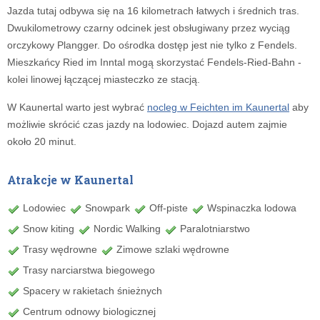
Jazda tutaj odbywa się na 16 kilometrach łatwych i średnich tras.
Dwukilometrowy czarny odcinek jest obsługiwany przez wyciąg
orczykowy Plangger. Do ośrodka dostęp jest nie tylko z Fendels.
Mieszkańcy Ried im Inntal mogą skorzystać Fendels-Ried-Bahn -
kolei linowej łączącej miasteczko ze stacją.
W Kaunertal warto jest wybrać
nocleg w Feichten im Kaunertal
aby
możliwie skrócić czas jazdy na lodowiec. Dojazd autem zajmie
około 20 minut.
Atrakcje w Kaunertal
Lodowiec
Snowpark
Off-piste
Wspinaczka lodowa
Snow kiting
Nordic Walking
Paralotniarstwo
Trasy wędrowne
Zimowe szlaki wędrowne
Trasy narciarstwa biegowego
Spacery w rakietach śnieżnych
Centrum odnowy biologicznej