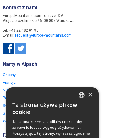
Kontakt z nami
EuropeMountains.com - eTravel S.A.
Aleje Jerozolimskie 96, 00-807 Warszawa
tel. +48 22 482 01 95
E-mail:
request@europe-mountains.com
Narty w Alpach
Czechy
Francja
Niemcy
×
Polska
Ta strona używa plików
Słowacja
ENGLISH
cookie
Szwajcaria
POLISH
Włochy
Ta strona korzysta z plików cookie, aby
zapewnić lepszą wygodę użytkowania.
Korzystając z tej strony, wyrażasz zgodę na
FAQ