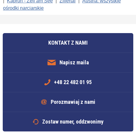
|
Kaprun - Zell am See
|
Zillertal
|
Austria: wszystkie
ośrodki narciarskie
KONTAKT Z NAMI
Napisz maila
+48 22 482 01 95
Porozmawiaj z nami
Zostaw numer, oddzwonimy