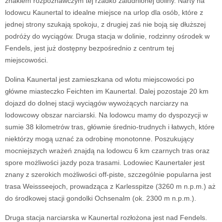
znakiem rozpoznawczym tej rzadko zaludnionej doliny. Narty na
lodowcu Kaunertal to idealne miejsce na urlop dla osób, które z
jednej strony szukają spokoju, z drugiej zaś nie boją się dłuższej
podróży do wyciągów. Druga stacja w dolinie, rodzinny ośrodek w
Fendels, jest już dostępny bezpośrednio z centrum tej
miejscowości.
Dolina Kaunertal jest zamieszkana od wlotu miejscowości po
główne miasteczko Feichten im Kaunertal. Dalej pozostaje 20 km
dojazd do dolnej stacji wyciągów wywożących narciarzy na
lodowcowy obszar narciarski. Na lodowcu mamy do dyspozycji w
sumie 38 kilometrów tras, głównie średnio-trudnych i łatwych, które
niektórzy mogą uznać za odrobinę monotonne. Poszukujący
mocniejszych wrażeń znajdą na lodowcu 6 km czarnych tras oraz
spore możliwości jazdy poza trasami. Lodowiec Kaunertaler jest
znany z szerokich możliwości off-piste, szczególnie popularna jest
trasa Weissseejoch, prowadząca z Karlesspitze (3260 m n.p.m.) aż
do środkowej stacji gondolki Ochsenalm (ok. 2300 m n.p.m.).
Druga stacja narciarska w Kaunertal rozłożona jest nad Fendels.