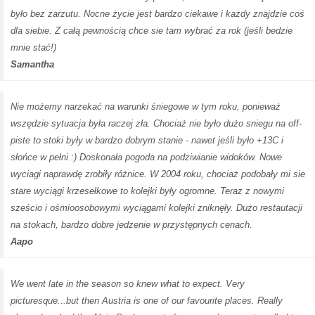
było bez zarzutu. Nocne życie jest bardzo ciekawe i każdy znajdzie coś
dla siebie. Z całą pewnością chce sie tam wybrać za rok (jeśli bedzie
mnie stać!)
Samantha
Nie możemy narzekać na warunki śniegowe w tym roku, ponieważ
wszędzie sytuacja była raczej zła. Chociaż nie było dużo sniegu na off-
piste to stoki były w bardzo dobrym stanie - nawet jeśli było +13C i
słońce w pełni :) Doskonała pogoda na podziwianie widoków. Nowe
wyciagi naprawdę zrobiły różnice. W 2004 roku, chociaż podobały mi sie
stare wyciągi krzesełkowe to kolejki były ogromne. Teraz z nowymi
sześcio i ośmioosobowymi wyciągami kolejki zniknęły. Dużo restautacji
na stokach, bardzo dobre jedzenie w przystępnych cenach.
Aapo
We went late in the season so knew what to expect. Very
picturesque...but then Austria is one of our favourite places. Really