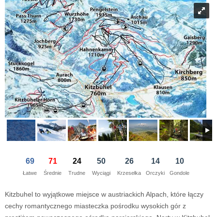
21
22
23
21
24
22
25
23
26
24
27
28
29
30
28
1
29
2
30
3
1
4
5
6
7
5
8
6
9
7
10
8
11
dziś
wyczyść
dziś
wyczyść
Close
69
71
24
50
26
14
10
Łatwe
Średnie
Trudne
Wyciągi
Krzesełka
Orczyki
Gondole
Kitzbuhel to wyjątkowe miejsce w austriackich Alpach, które łączy
cechy romantycznego miasteczka pośrodku wysokich gór z