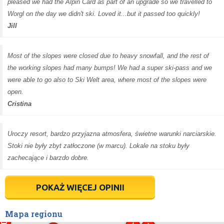
pleased we had the Alpin Card as part of an upgrade so we travelled to
Worgl on the day we didn't ski. Loved it...but it passed too quickly!
Jill
Most of the slopes were closed due to heavy snowfall, and the rest of
the working slopes had many bumps! We had a super ski-pass and we
were able to go also to Ski Welt area, where most of the slopes were
open.
Cristina
Uroczy resort, bardzo przyjazna atmosfera, świetne warunki narciarskie.
Stoki nie były zbyt zatłoczone (w marcu). Lokale na stoku były
zachecające i barzdo dobre.
POKAŻ WIĘCEJ OPINII
Mapa regionu