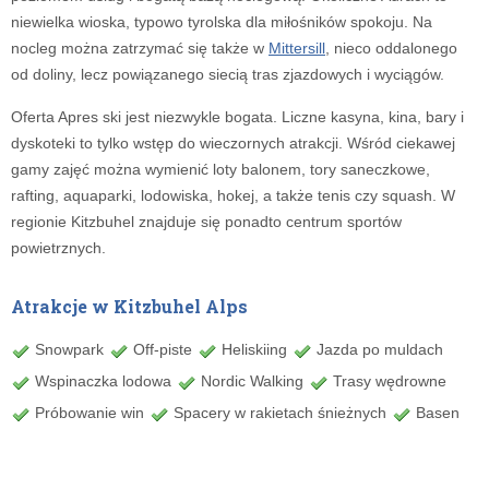
niewielka wioska, typowo tyrolska dla miłośników spokoju. Na
nocleg można zatrzymać się także w
Mittersill
, nieco oddalonego
od doliny, lecz powiązanego siecią tras zjazdowych i wyciągów.
Oferta Apres ski jest niezwykle bogata. Liczne kasyna, kina, bary i
dyskoteki to tylko wstęp do wieczornych atrakcji. Wśród ciekawej
gamy zajęć można wymienić loty balonem, tory saneczkowe,
rafting, aquaparki, lodowiska, hokej, a także tenis czy squash. W
regionie Kitzbuhel znajduje się ponadto centrum sportów
powietrznych.
Atrakcje w Kitzbuhel Alps
Snowpark
Off-piste
Heliskiing
Jazda po muldach
Wspinaczka lodowa
Nordic Walking
Trasy wędrowne
Próbowanie win
Spacery w rakietach śnieżnych
Basen