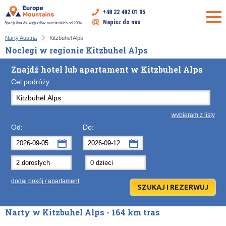
+48 22 482 01 95
Napisz do nas
Specjalista ds. wyjazdów narciarskich od 2004
Narty Austria
Kitzbuhel Alps
Noclegi w regionie Kitzbuhel Alps
Znajdź hotel lub apartament w Kitzbuhel Alps
Cel podróży:
wybieram z listy
Od:
Do:
wrzesień
wrzesień
2026
2026
Po
Wt
Śr
Po
Cz
Wt
Pt
Śr
So
Cz
Nd
dodaj pokój / apartament
31
1
2
31
3
1
4
2
5
3
6
7
8
9
7
10
8
11
9
12
10
13
Narty w Kitzbuhel Alps - 164 km tras
14
15
16
14
17
15
18
16
19
17
20