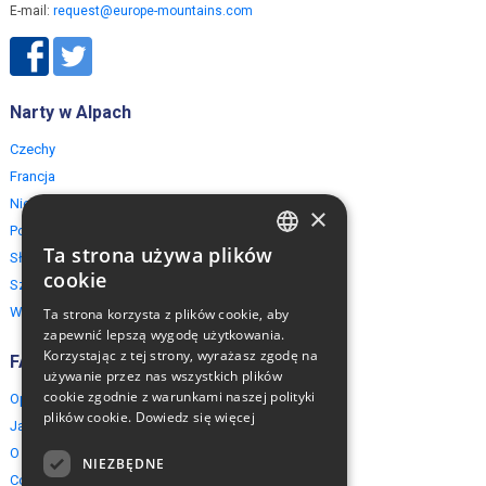
E-mail:
request@europe-mountains.com
Narty w Alpach
Czechy
Francja
Niemcy
×
Polska
Ta strona używa plików
Słowacja
ENGLISH
cookie
Szwajcaria
POLISH
Włochy
Ta strona korzysta z plików cookie, aby
zapewnić lepszą wygodę użytkowania.
Korzystając z tej strony, wyrażasz zgodę na
FAQ
używanie przez nas wszystkich plików
cookie zgodnie z warunkami naszej polityki
Opinie naszych klientów
plików cookie.
Dowiedz się więcej
Jak rezerwować?
O EuropeMountains.com
NIEZBĘDNE
Cookies, Prywatność, Bezpieczeństwo