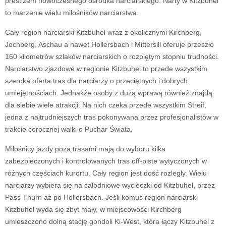
prestiżem nowoczesnego ośrodka narciarskiego. Narty w Kitzbuhel
to marzenie wielu miłośników narciarstwa.
Cały region narciarski Kitzbuhel wraz z okolicznymi Kirchberg,
Jochberg, Aschau a nawet Hollersbach i Mittersill oferuje przeszło
160 kilometrów szlaków narciarskich o rozpiętym stopniu trudności.
Narciarstwo zjazdowe w regionie Kitzbuhel to przede wszystkim
szeroka oferta tras dla narciarzy o przeciętnych i dobrych
umiejętnościach. Jednakże osoby z dużą wprawą również znajdą
dla siebie wiele atrakcji. Na nich czeka przede wszystkim Streif,
jedna z najtrudniejszych tras pokonywana przez profesjonalistów w
trakcie corocznej walki o Puchar Świata.
Miłośnicy jazdy poza trasami mają do wyboru kilka
zabezpieczonych i kontrolowanych tras off-piste wytyczonych w
różnych częściach kurortu. Cały region jest dość rozległy. Wielu
narciarzy wybiera się na całodniowe wycieczki od Kitzbuhel, przez
Pass Thurn aż po Hollersbach. Jeśli komuś region narciarski
Kitzbuhel wyda się zbyt mały, w miejscowości Kirchberg
umieszczono dolną stację gondoli Ki-West, która łączy Kitzbuhel z