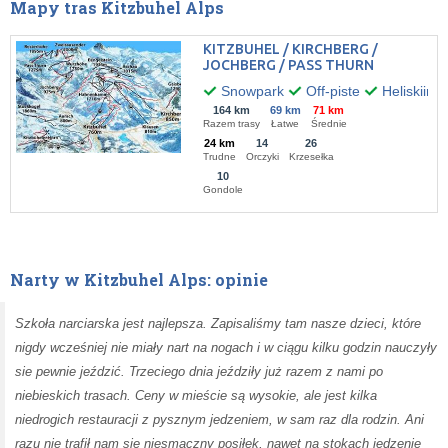
Mapy tras Kitzbuhel Alps
KITZBUHEL / KIRCHBERG /
JOCHBERG / PASS THURN
Snowpark
Off-piste
Heliskiing
164 km
69 km
71 km
Razem trasy
Łatwe
Średnie
24 km
14
26
Trudne
Orczyki
Krzesełka
10
Gondole
Narty w Kitzbuhel Alps: opinie
Szkoła narciarska jest najlepsza. Zapisaliśmy tam nasze dzieci, które
nigdy wcześniej nie miały nart na nogach i w ciągu kilku godzin nauczyły
sie pewnie jeździć. Trzeciego dnia jeździły już razem z nami po
niebieskich trasach. Ceny w mieście są wysokie, ale jest kilka
niedrogich restauracji z pysznym jedzeniem, w sam raz dla rodzin. Ani
razu nie trafił nam sie niesmaczny posiłek, nawet na stokach jedzenie