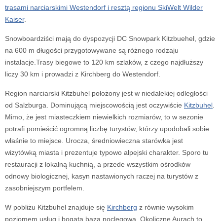
trasami narciarskimi Westendorf i resztą regionu SkiWelt Wilder
Kaiser
.
Snowboardziści mają do dyspozycji DC Snowpark Kitzbuehel, gdzie
na 600 m długości przygotowywane są różnego rodzaju
instalacje.Trasy biegowe to 120 km szlaków, z czego najdłuższy
liczy 30 km i prowadzi z Kirchberg do Westendorf.
Region narciarski Kitzbuhel położony jest w niedalekiej odległości
od Salzburga. Dominującą miejscowością jest oczywiście
Kitzbuhel
.
Mimo, że jest miasteczkiem niewielkich rozmiarów, to w sezonie
potrafi pomieścić ogromną liczbę turystów, którzy upodobali sobie
właśnie to miejsce. Urocza, średniowieczna starówka jest
wizytówką miasta i prezentuje typowo alpejski charakter. Sporo tu
restauracji z lokalną kuchnią, a przede wszystkim ośrodków
odnowy biologicznej, kasyn nastawionych raczej na turystów z
zasobniejszym portfelem.
W pobliżu Kitzbuhel znajduje się
Kirchberg
z równie wysokim
poziomem usług i bogatą bazą noclegową. Okoliczne Aurach to