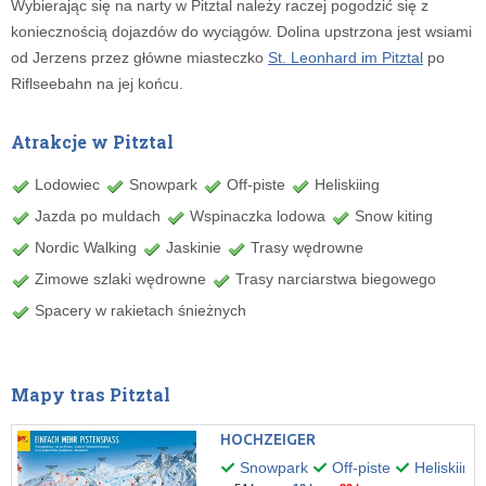
Wybierając się na narty w Pitztal należy raczej pogodzić się z
koniecznością dojazdów do wyciągów. Dolina upstrzona jest wsiami
od Jerzens przez główne miasteczko
St. Leonhard im Pitztal
po
Riflseebahn na jej końcu.
Atrakcje w Pitztal
Lodowiec
Snowpark
Off-piste
Heliskiing
Jazda po muldach
Wspinaczka lodowa
Snow kiting
Nordic Walking
Jaskinie
Trasy wędrowne
Zimowe szlaki wędrowne
Trasy narciarstwa biegowego
Spacery w rakietach śnieżnych
Mapy tras Pitztal
HOCHZEIGER
Snowpark
Off-piste
Heliskiing