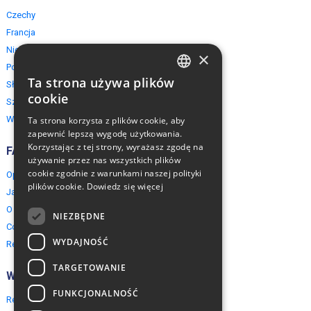
Czechy
Francja
Niemcy
×
Polska
Ta strona używa plików
Słowacja
ENGLISH
cookie
Szwajcaria
POLISH
Włochy
Ta strona korzysta z plików cookie, aby
zapewnić lepszą wygodę użytkowania.
Korzystając z tej strony, wyrażasz zgodę na
FAQ
używanie przez nas wszystkich plików
cookie zgodnie z warunkami naszej polityki
Opinie naszych klientów
plików cookie.
Dowiedz się więcej
Jak rezerwować?
O EuropeMountains.com
NIEZBĘDNE
Cookies, Prywatność, Bezpieczeństwo
WYDAJNOŚĆ
Regulamin
TARGETOWANIE
Współpraca
FUNKCJONALNOŚĆ
Rezerwacja grupowa