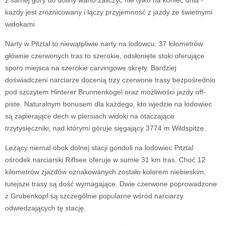
z samej góry do doliny warto zaliczyć nie tylko na koniec dnia -
każdy jest zróżnicowany i łączy przyjemność z jazdy ze świetnymi
widokami.
Narty w Pitztal to niewątpliwie narty na lodowcu. 37 kilometrów
głównie czerwonych tras to szerokie, odsłonięte stoki oferujące
sporo miejsca na szerokie carvingowe skręty. Bardziej
doświadczeni narciarze docenią trzy czerwone trasy bezpośrednio
pod szczytem Hinterer Brunnenkogel oraz możliwości jazdy off-
piste. Naturalnym bonusem dla każdego, kto wjedzie na lodowiec
są zapierające dech w piersiach widoki na otaczające
trzytysięczniki, nad którymi góruje sięgający 3774 m Wildspitze.
Leżący niemal obok dolnej stacji gondoli na lodowiec Pitztal
ośrodek narciarski Riflsee oferuje w sumie 31 km tras. Choć 12
kilometrów zjazdów oznakowanych zostało kolorem niebieskim,
tutejsze trasy są dość wymagające. Dwie czerwone poprowadzone
z Grubenkopf są szczególnie popularne wśród narciarzy
odwiedzających tę stację.