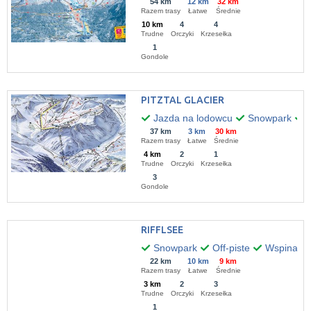
54 km
12 km
32 km
Razem trasy
Łatwe
Średnie
10 km
4
4
Trudne
Orczyki
Krzesełka
1
Gondole
PITZTAL GLACIER
Jazda na lodowcu
Snowpark
O
37 km
3 km
30 km
Razem trasy
Łatwe
Średnie
4 km
2
1
Trudne
Orczyki
Krzesełka
3
Gondole
RIFFLSEE
Snowpark
Off-piste
Wspinaczk
22 km
10 km
9 km
Razem trasy
Łatwe
Średnie
3 km
2
3
Trudne
Orczyki
Krzesełka
1