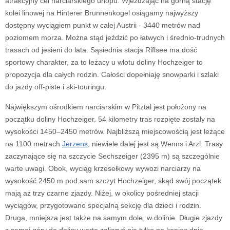
atrakcyjny cel narciarskiego urlopu. Wjeżdżając na górną stację
kolei linowej na Hinterer Brunnenkogel osiągamy najwyższy
dostępny wyciągiem punkt w całej Austrii - 3440 metrów nad
poziomem morza. Można stąd jeździć po łatwych i średnio-trudnych
trasach od jesieni do lata. Sąsiednia stacja Riflsee ma dość
sportowy charakter, za to leżacy u wlotu doliny Hochzeiger to
propozycja dla całych rodzin. Całości dopełniaję snowparki i szlaki
do jazdy off-piste i ski-touringu.
Największym ośrodkiem narciarskim w Pitztal jest położony na
początku doliny Hochzeiger. 54 kilometry tras rozpięte zostały na
wysokości 1450–2450 metrów. Najbliższą miejscowością jest leżące
na 1100 metrach
Jerzens
, niewiele dalej jest są Wenns i Arzl. Trasy
zaczynające się na szczycie Sechszeiger (2395 m) są szczególnie
warte uwagi. Obok, wyciąg krzesełkowy wywozi narciarzy na
wysokość 2450 m pod sam szczyt Hochzeiger, skąd swój początek
mają aż trzy czarne zjazdy. Niżej, w okolicy pośredniej stacji
wyciągów, przygotowano specjalną sekcję dla dzieci i rodzin.
Druga, mniejsza jest także na samym dole, w dolinie. Długie zjazdy