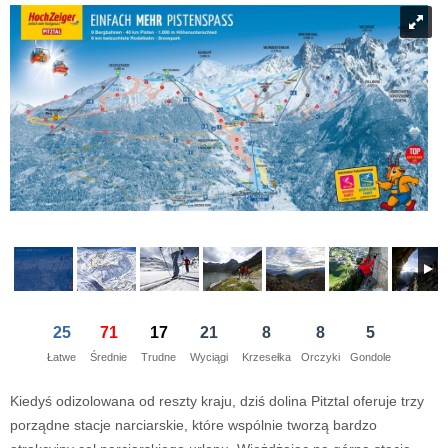
21
22
23
21
24
22
25
23
26
24
27
28
29
30
28
1
29
2
30
3
1
4
5
6
7
5
8
6
9
7
10
8
11
dziś
wyczyść
dziś
wyczyść
Close
25
71
17
21
8
8
5
Łatwe
Średnie
Trudne
Wyciągi
Krzesełka
Orczyki
Gondole
Kiedyś odizolowana od reszty kraju, dziś dolina Pitztal oferuje trzy
porządne stacje narciarskie, które wspólnie tworzą bardzo