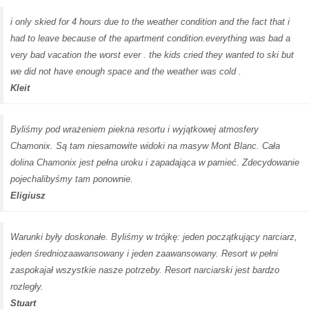
i only skied for 4 hours due to the weather condition and the fact that i
had to leave because of the apartment condition.everything was bad a
very bad vacation the worst ever . the kids cried they wanted to ski but
we did not have enough space and the weather was cold .
Kleit
Byliśmy pod wrażeniem piekna resortu i wyjątkowej atmosfery
Chamonix. Są tam niesamowite widoki na masyw Mont Blanc. Cała
dolina Chamonix jest pełna uroku i zapadająca w pamieć. Zdecydowanie
pojechalibyśmy tam ponownie.
Eligiusz
Warunki były doskonałe. Byliśmy w trójkę: jeden początkujący narciarz,
jeden średniozaawansowany i jeden zaawansowany. Resort w pełni
zaspokajał wszystkie nasze potrzeby. Resort narciarski jest bardzo
rozległy.
Stuart