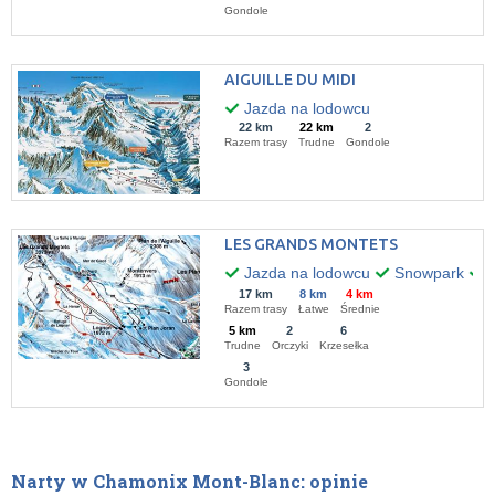
Gondole
AIGUILLE DU MIDI
Jazda na lodowcu
22 km
22 km
2
Razem trasy
Trudne
Gondole
LES GRANDS MONTETS
Jazda na lodowcu
Snowpark
O
17 km
8 km
4 km
Razem trasy
Łatwe
Średnie
5 km
2
6
Trudne
Orczyki
Krzesełka
3
Gondole
Narty w Chamonix Mont-Blanc: opinie