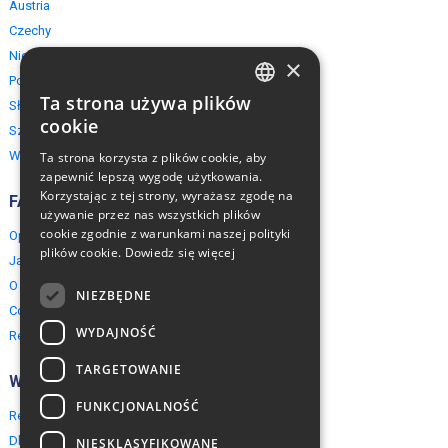
Austria
Czechy
Niemcy
×
Polska
Ta strona używa plików
Słowacja
ENGLISH
cookie
Szwajcaria
POLISH
Włochy
Ta strona korzysta z plików cookie, aby
zapewnić lepszą wygodę użytkowania.
Korzystając z tej strony, wyrażasz zgodę na
FAQ
używanie przez nas wszystkich plików
cookie zgodnie z warunkami naszej polityki
Opinie naszych klientów
plików cookie.
Dowiedz się więcej
Jak rezerwować?
O EuropeMountains.com
NIEZBĘDNE
Cookies, Prywatność, Bezpieczeństwo
WYDAJNOŚĆ
Regulamin
TARGETOWANIE
Współpraca
FUNKCJONALNOŚĆ
Rezerwacja grupowa
Dla agentów turystycznych
NIESKLASYFIKOWANE