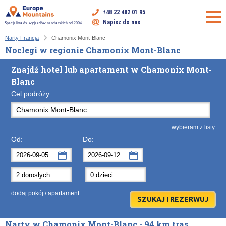
+48 22 482 01 95
Napisz do nas
Specjalista ds. wyjazdów narciarskich od 2004
Narty Francja
Chamonix Mont-Blanc
Noclegi w regionie Chamonix Mont-Blanc
Znajdź hotel lub apartament w Chamonix Mont-
Blanc
Cel podróży:
wybieram z listy
Od:
Do:
wrzesień
wrzesień
2026
2026
Po
Wt
Śr
Po
Cz
Wt
Pt
Śr
So
Cz
Nd
dodaj pokój / apartament
31
1
2
31
3
1
4
2
5
3
6
7
8
9
7
10
8
11
9
12
10
13
Narty w Chamonix Mont-Blanc - 94 km tras