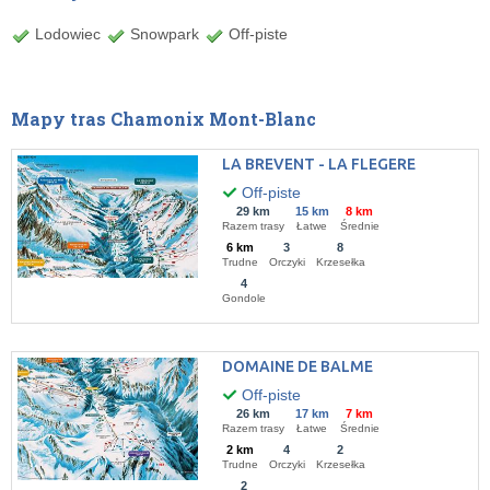
Lodowiec
Snowpark
Off-piste
Mapy tras Chamonix Mont-Blanc
LA BREVENT - LA FLEGERE
Off-piste
29 km
15 km
8 km
Razem trasy
Łatwe
Średnie
6 km
3
8
Trudne
Orczyki
Krzesełka
4
Gondole
DOMAINE DE BALME
Off-piste
26 km
17 km
7 km
Razem trasy
Łatwe
Średnie
2 km
4
2
Trudne
Orczyki
Krzesełka
2