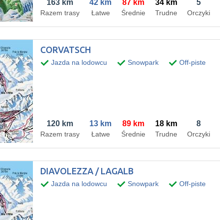
163 km
42 km
87 km
34 km
5
Razem trasy
Łatwe
Średnie
Trudne
Orczyki
CORVATSCH
Jazda na lodowcu
Snowpark
Off-piste
120 km
13 km
89 km
18 km
8
Razem trasy
Łatwe
Średnie
Trudne
Orczyki
DIAVOLEZZA / LAGALB
Jazda na lodowcu
Snowpark
Off-piste