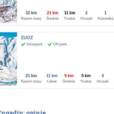
32 km
21 km
11 km
2
1
Razem trasy
Średnie
Trudne
Orczyki
Krzesełka
ZUOZ
Snowpark
Off-piste
21 km
11 km
5 km
5 km
3
Razem trasy
Łatwe
Średnie
Trudne
Orczyki
Engadin: opinie