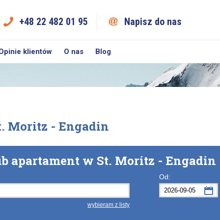
+48 22 482 01 95
Napisz do nas
Opinie klientów
O nas
Blog
n
t. Moritz - Engadin
ub apartament w St. Moritz - Engadin
Od:
wybieram z listy
Po
Wt