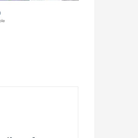
0
ole