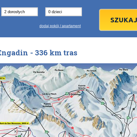
31
1
3
7
8
14
15
1
dodaj pokój / apartament
21
22
2
28
29
2
Engadin - 336 km tras
5
6
5
dziś