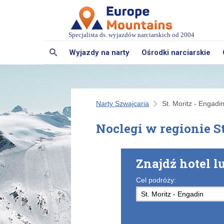
Specjalista ds. wyjazdów narciarskich od 2004
Wyjazdy na narty
Ośrodki narciarskie
Narty Szwajcaria
St. Moritz - Engadi
Noclegi w regionie S
Znajdź hotel l
Cel podróży: