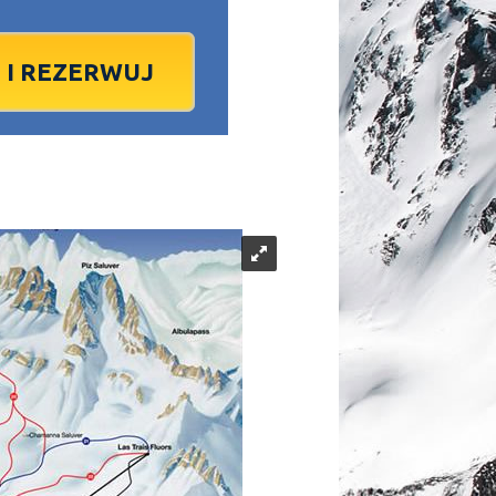
1
2
1
3
2
4
3
5
4
6
5
6
7
9
8
10
9
11
10
12
11
13
12
13
4
16
15
17
16
18
17
19
18
20
19
20
1
23
22
24
23
25
24
26
25
27
26
27
8
30
29
1
30
2
1
3
2
4
3
4
7
6
8
7
9
8
10
9
11
10
11
dziś
wyczyść
wyczyść
Close
Close