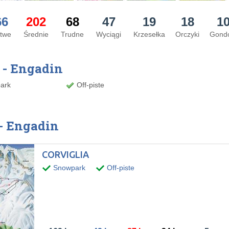
66
202
68
47
19
18
1
twe
Średnie
Trudne
Wyciągi
Krzesełka
Orczyki
Gond
z - Engadin
ark
Off-piste
 - Engadin
CORVIGLIA
Snowpark
Off-piste