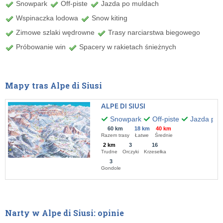
Snowpark
Off-piste
Jazda po muldach
Wspinaczka lodowa
Snow kiting
Zimowe szlaki wędrowne
Trasy narciarstwa biegowego
Próbowanie win
Spacery w rakietach śnieżnych
Mapy tras Alpe di Siusi
ALPE DI SIUSI
Snowpark
Off-piste
Jazda po 
60 km
18 km
40 km
Razem trasy
Łatwe
Średnie
2 km
3
16
Trudne
Orczyki
Krzesełka
3
Gondole
Narty w Alpe di Siusi: opinie