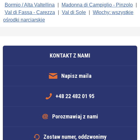
Bormio / Alta Valtellina
|
Madonna di Campiglio - Pinzolo
|
Val di Fassa - Carezza
|
Val di Sole
|
Włochy: wszystkie
ośrodki narciarskie
KONTAKT Z NAMI
Napisz maila
+48 22 482 01 95
Porozmawiaj z nami
Zostaw numer, oddzwonimy