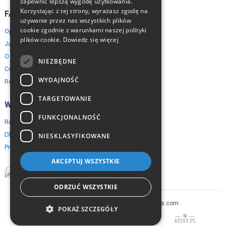
zapewnić lepszą wygodę użytkowania.
Korzystając z tej strony, wyrażasz zgodę na
FAQ
używanie przez nas wszystkich plików
cookie zgodnie z warunkami naszej polityki
Opinie naszych klientów
plików cookie.
Dowiedz się więcej
Jak rezerwować?
O EuropeMountains.com
NIEZBĘDNE
Cookies, Prywatność, Bezpieczeństwo
WYDAJNOŚĆ
Regulamin
TARGETOWANIE
Współpraca
FUNKCJONALNOŚĆ
Rezerwacja grupowa
Dla agentów turystycznych
NIESKLASYFIKOWANE
Program partnerski
AKCEPTUJ WSZYSTKIE
ODRZUĆ WSZYSTKIE
Copyright © 2005-2026 europe-mountains.com
POKAŻ SZCZEGÓŁY