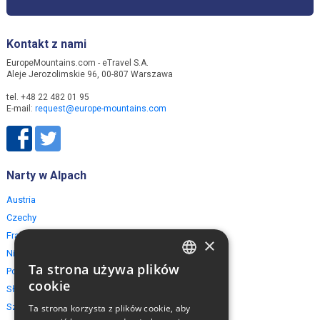
Kontakt z nami
EuropeMountains.com - eTravel S.A.
Aleje Jerozolimskie 96, 00-807 Warszawa
tel. +48 22 482 01 95
E-mail:
request@europe-mountains.com
Narty w Alpach
Austria
Czechy
Francja
×
Niemcy
Ta strona używa plików
Polska
ENGLISH
cookie
Słowacja
POLISH
Szwajcaria
Ta strona korzysta z plików cookie, aby