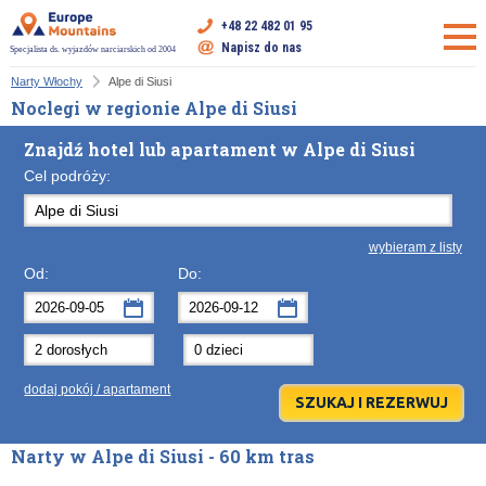
+48 22 482 01 95
Napisz do nas
Specjalista ds. wyjazdów narciarskich od 2004
Narty Włochy
Alpe di Siusi
Noclegi w regionie Alpe di Siusi
Znajdź hotel lub apartament w Alpe di Siusi
Cel podróży:
wybieram z listy
Od:
Do:
wrzesień
wrzesień
2026
2026
Po
Wt
Śr
Po
Cz
Wt
Pt
Śr
So
Cz
Nd
dodaj pokój / apartament
31
1
2
31
3
1
4
2
5
3
6
7
8
9
7
10
8
11
9
12
10
13
Narty w Alpe di Siusi - 60 km tras
14
15
16
14
17
15
18
16
19
17
20