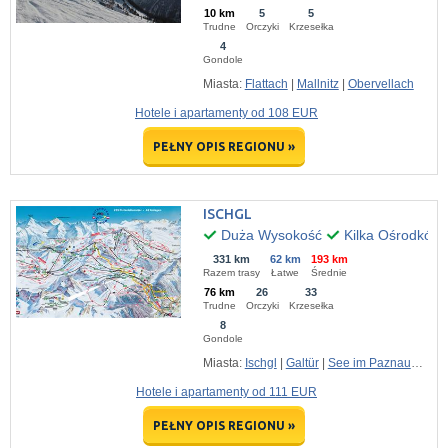
10 km
5
5
Trudne
Orczyki
Krzesełka
4
Gondole
Miasta:
Flattach
|
Mallnitz
|
Obervellach
Hotele i apartamenty od 108 EUR
PEŁNY OPIS REGIONU »
ISCHGL
Duża Wysokość
Kilka Ośrodków
331 km
62 km
193 km
Razem trasy
Łatwe
Średnie
76 km
26
33
Trudne
Orczyki
Krzesełka
8
Gondole
Miasta:
Ischgl
|
Galtür
|
See im Paznauntal
Hotele i apartamenty od 111 EUR
PEŁNY OPIS REGIONU »