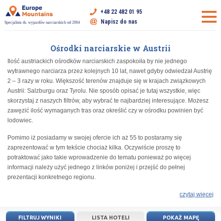
+48 22 482 01 95
Napisz do nas
Specjalista ds. wyjazdów narciarskich od 2004
Ośrodki narciarskie w Austrii
Ilość austriackich ośrodków narciarskich zaspokoiła by nie jednego
wytrawnego narciarza przez kolejnych 10 lat, nawet gdyby odwiedzał Austrię
2 – 3 razy w roku. Większość terenów znajduje się w krajach związkowych
Austrii: Salzburgu oraz Tyrolu. Nie sposób opisać je tutaj wszystkie, więc
skorzystaj z naszych filtrów, aby wybrać te najbardziej interesujące. Możesz
zawęzić ilość wymaganych tras oraz określić czy w ośrodku powinien być
lodowiec.
Pomimo iż posiadamy w swojej ofercie ich aż 55 to postaramy się
zaprezentować w tym tekście chociaż kilka. Oczywiście proszę to
potraktować jako takie wprowadzenie do tematu ponieważ po więcej
informacji należy użyć jednego z linków poniżej i przejść do pełnej
prezentacji konkretnego regionu.
czytaj więcej
FILTRUJ WYNIKI
LISTA HOTELI
POKAŻ MAPĘ