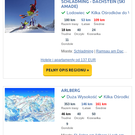
SCHLADMING - DACHSTEIN (SKI
AMADE)
Lodowiec
Kilka Ośrodków do Wy
180 km
53 km
109 km
Razem trasy
Łatwe
Średnie
18 km
40
24
Trudne
Orczyki
Krzesełka
11
Gondole
Miasta:
Schladming
|
Ramsau am Dachstein
Hotele i apartamenty od 137 EUR
PEŁNY OPIS REGIONU »
ARLBERG
Duża Wysokość
Kilka Ośrodków
353 km
146 km
161 km
Razem trasy
Łatwe
Średnie
46 km
40
50
Trudne
Orczyki
Krzesełka
9
Gondole