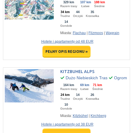
329 km
107 km
188 km
Razem trasy
Łatwe
Średnie
34 km
44
35
Trudne
Orczyki
Krzesełka
14
Gondole
Miasta:
Flachau
|
Filzmoos
|
Wagrain
Hotele i apartamenty od 48 EUR
PEŁNY OPIS REGIONU »
KITZBUHEL ALPS
Dużo Niebieskich Tras
Ogromny P
164 km
69 km
71 km
Razem trasy
Łatwe
Średnie
24 km
14
26
Trudne
Orczyki
Krzesełka
10
Gondole
Miasta:
Kitzbühel
|
Kirchberg
Hotele i apartamenty od 38 EUR