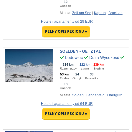
12
Gondole
Miasta:
Zell am See
|
Kaprun
|
Bruck an der Glossglocknerstrasse
Hotele i apartamenty od 29 EUR
PEŁNY OPIS REGIONU »
SOELDEN - OETZTAL
Lodowiec
Duża Wysokość
Kil
314 km
122 km
139 km
Razem trasy
Łatwe
Średnie
53 km
24
33
Trudne
Orczyki
Krzesełka
18
Gondole
Miasta:
Sölden
|
Längenfeld
|
Obergurgl
|
Oet
Hotele i apartamenty od 64 EUR
PEŁNY OPIS REGIONU »