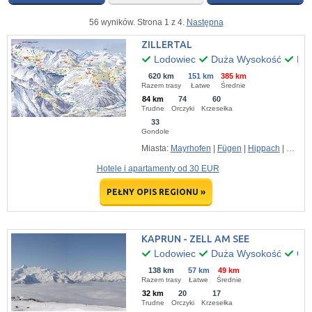
56 wyników. Strona 1 z 4.
Następna
ZILLERTAL
Lodowiec
Duża Wysokość
Kil
620 km
151 km
385 km
Razem trasy
Łatwe
Średnie
84 km
74
60
Trudne
Orczyki
Krzesełka
33
Gondole
Miasta:
Mayrhofen
|
Fügen
|
Hippach
|
Gerlos
Hotele i apartamenty od 30 EUR
PEŁNY OPIS REGIONU »
KAPRUN - ZELL AM SEE
Lodowiec
Duża Wysokość
Ogr
138 km
57 km
49 km
Razem trasy
Łatwe
Średnie
32 km
20
17
Trudne
Orczyki
Krzesełka