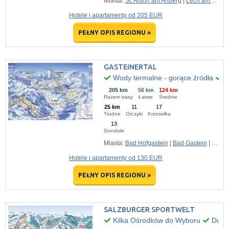
Miasta:
St. Anton am Arlberg
|
Lech am Arlberg
Hotele i apartamenty od 205 EUR
PEŁNY OPIS REGIONU »
GASTEINERTAL
Wody termalne - gorące źródła
D
205 km
56 km
124 km
Razem trasy
Łatwe
Średnie
25 km
11
17
Trudne
Orczyki
Krzesełka
13
Gondole
Miasta:
Bad Hofgastein
|
Bad Gastein
|
Dorfg
Hotele i apartamenty od 130 EUR
PEŁNY OPIS REGIONU »
SALZBURGER SPORTWELT
Kilka Ośrodków do Wyboru
Dużo 