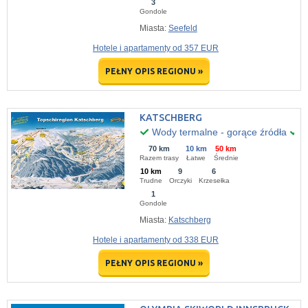
3
Gondole
Miasta:
Seefeld
Hotele i apartamenty od 357 EUR
PEŁNY OPIS REGIONU »
KATSCHBERG
Wody termalne - gorące źródła
D
70 km
10 km
50 km
Razem trasy
Łatwe
Średnie
10 km
9
6
Trudne
Orczyki
Krzesełka
1
Gondole
Miasta:
Katschberg
Hotele i apartamenty od 338 EUR
PEŁNY OPIS REGIONU »