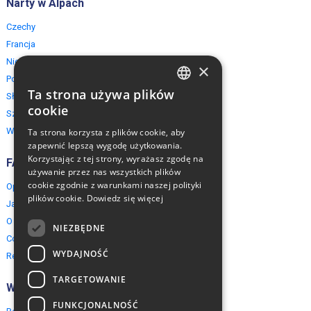
Narty w Alpach
Czechy
Francja
Niemcy
×
Polska
Ta strona używa plików
Słowacja
ENGLISH
cookie
Szwajcaria
POLISH
Włochy
Ta strona korzysta z plików cookie, aby
zapewnić lepszą wygodę użytkowania.
Korzystając z tej strony, wyrażasz zgodę na
FAQ
używanie przez nas wszystkich plików
cookie zgodnie z warunkami naszej polityki
Opinie naszych klientów
plików cookie.
Dowiedz się więcej
Jak rezerwować?
O EuropeMountains.com
NIEZBĘDNE
Cookies, Prywatność, Bezpieczeństwo
WYDAJNOŚĆ
Regulamin
TARGETOWANIE
Współpraca
FUNKCJONALNOŚĆ