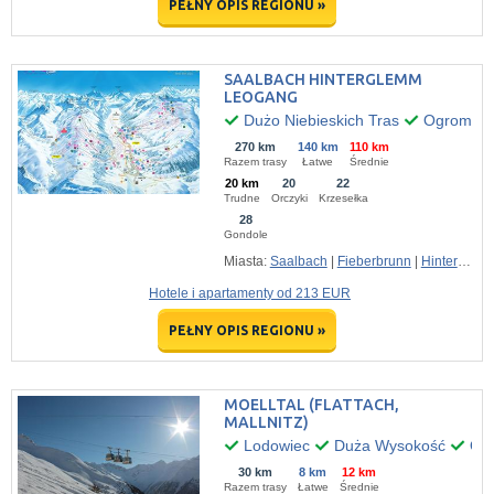
PEŁNY OPIS REGIONU »
SAALBACH HINTERGLEMM
LEOGANG
Dużo Niebieskich Tras
Ogromny P
270 km
140 km
110 km
Razem trasy
Łatwe
Średnie
20 km
20
22
Trudne
Orczyki
Krzesełka
28
Gondole
Miasta:
Saalbach
|
Fieberbrunn
|
Hinterglemm
Hotele i apartamenty od 213 EUR
PEŁNY OPIS REGIONU »
MOELLTAL (FLATTACH,
MALLNITZ)
Lodowiec
Duża Wysokość
Ofe
30 km
8 km
12 km
Razem trasy
Łatwe
Średnie