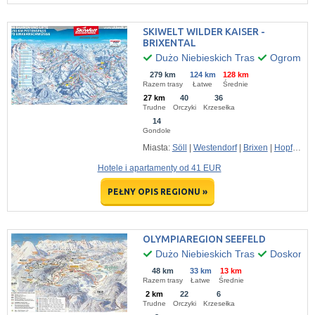
SKIWELT WILDER KAISER -
BRIXENTAL
Dużo Niebieskich Tras
Ogromny P
279 km
124 km
128 km
Razem trasy
Łatwe
Średnie
27 km
40
36
Trudne
Orczyki
Krzesełka
14
Gondole
Miasta:
Söll
|
Westendorf
|
Brixen
|
Hopfgarten
Hotele i apartamenty od 41 EUR
PEŁNY OPIS REGIONU »
OLYMPIAREGION SEEFELD
Dużo Niebieskich Tras
Doskonały
48 km
33 km
13 km
Razem trasy
Łatwe
Średnie
2 km
22
6
Trudne
Orczyki
Krzesełka