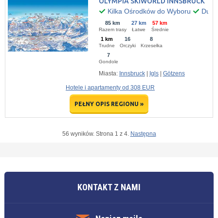
OLYMPIA SKIWORLD INNSBRUCK
Kilka Ośrodków do Wyboru
Dużo 
85 km
27 km
57 km
Razem trasy
Łatwe
Średnie
1 km
16
8
Trudne
Orczyki
Krzesełka
7
Gondole
Miasta:
Innsbruck
|
Igls
|
Götzens
Hotele i apartamenty od 308 EUR
PEŁNY OPIS REGIONU »
56 wyników. Strona 1 z 4.
Następna
KONTAKT Z NAMI