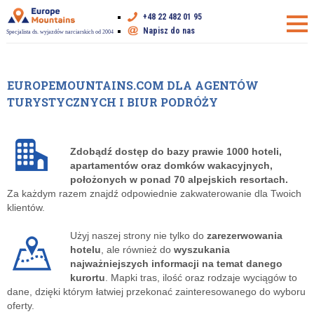
+48 22 482 01 95
Napisz do nas
Specjalista ds. wyjazdów narciarskich od 2004
EUROPEMOUNTAINS.COM DLA AGENTÓW
TURYSTYCZNYCH I BIUR PODRÓŻY
Zdobądź dostęp do bazy prawie 1000 hoteli,
apartamentów oraz domków wakacyjnych,
położonych w ponad 70 alpejskich resortach.
Za każdym razem znajdź odpowiednie zakwaterowanie dla Twoich
klientów.
Użyj naszej strony nie tylko do
zarezerwowania
hotelu
, ale również do
wyszukania
najważniejszych informacji na temat danego
kurortu
. Mapki tras, ilość oraz rodzaje wyciągów to
dane, dzięki którym łatwiej przekonać zainteresowanego do wyboru
oferty.