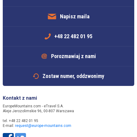
Napisz maila
+48 22 482 01 95
Porozmawiaj z nami
Zostaw numer, oddzwonimy
Kontakt z nami
EuropeMountains.com - eTravel S.A.
Aleje Jerozolimskie 96, 00-807 Warszawa
tel. +48 22 482 01 95
E-mail:
request@europe-mountains.com