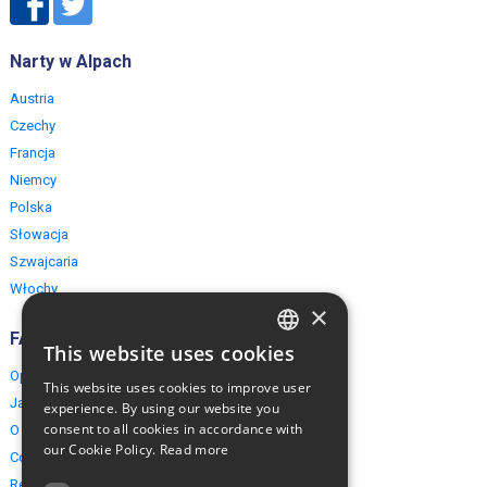
Narty w Alpach
Austria
Czechy
Francja
Niemcy
Polska
Słowacja
Szwajcaria
Włochy
×
FAQ
This website uses cookies
ENGLISH
Opinie naszych klientów
This website uses cookies to improve user
POLISH
Jak rezerwować?
experience. By using our website you
consent to all cookies in accordance with
O EuropeMountains.com
our Cookie Policy.
Read more
Cookies, Prywatność, Bezpieczeństwo
Regulamin