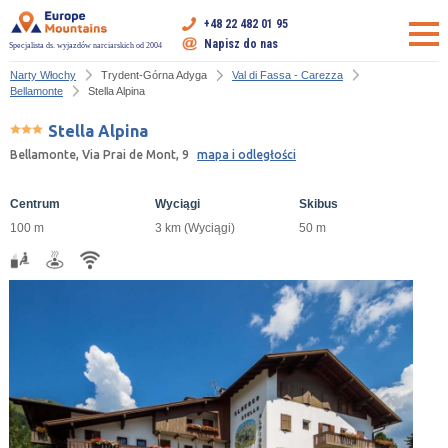
+48 22 482 01 95
Napisz do nas
Specjalista ds. wyjazdów narciarskich od 2004
Narty Włochy
Trydent-Górna Adyga
Val di Fassa - Carezza
Bellamonte
Stella Alpina
Stella Alpina
Bellamonte, Via Prai de Mont, 9
mapa i odległości
Centrum
Wyciągi
Skibus
100 m
3 km (Wyciągi)
50 m