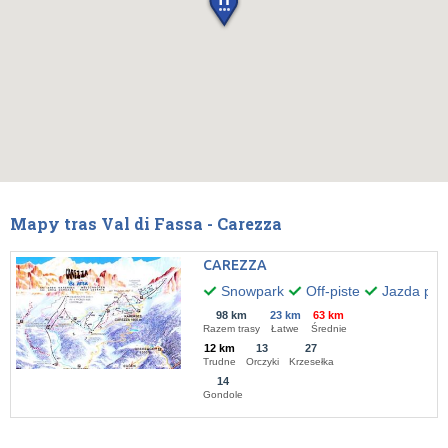
Mapy tras Val di Fassa - Carezza
CAREZZA
Snowpark
Off-piste
Jazda po 
98 km
23 km
63 km
Razem trasy
Łatwe
Średnie
12 km
13
27
Trudne
Orczyki
Krzesełka
14
Gondole