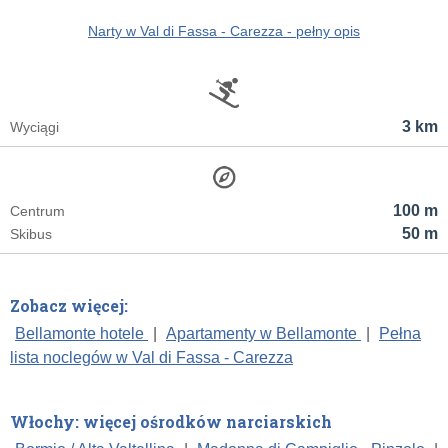
Narty w Val di Fassa - Carezza - pełny opis
3 km
Wyciągi
100 m
Centrum
50 m
Skibus
Zobacz więcej:
Bellamonte hotele
|
Apartamenty w Bellamonte
|
Pełna
lista noclegów w Val di Fassa - Carezza
Włochy: więcej ośrodków narciarskich