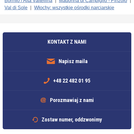
Bormio / Alta Valtellina
|
Madonna di Campiglio - Pinzolo
|
Val di Sole
|
Włochy: wszystkie ośrodki narciarskie
KONTAKT Z NAMI
Napisz maila
+48 22 482 01 95
Porozmawiaj z nami
Zostaw numer, oddzwonimy