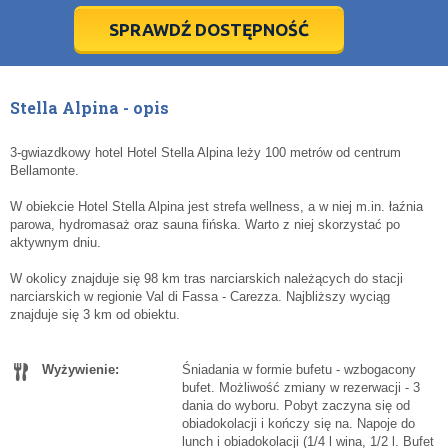
5
5
6
6
7
7
8
8
9
9
10
10
11
11
SPRAWDŹ DOSTĘPNOŚĆ
dziś
dziś
wyczyść
wyczyść
Cl
Cl
Stella Alpina - opis
3-gwiazdkowy hotel Hotel Stella Alpina leży 100 metrów od centrum
Bellamonte.
W obiekcie Hotel Stella Alpina jest strefa wellness, a w niej m.in. łaźnia
parowa, hydromasaż oraz sauna fińska. Warto z niej skorzystać po
aktywnym dniu.
W okolicy znajduje się 98 km tras narciarskich należących do stacji
narciarskich w regionie Val di Fassa - Carezza. Najbliższy wyciąg
znajduje się 3 km od obiektu.
Wyżywienie:
Śniadania w formie bufetu - wzbogacony
bufet. Możliwość zmiany w rezerwacji - 3
dania do wyboru. Pobyt zaczyna się od
obiadokolacji i kończy się na. Napoje do
lunch i obiadokolacji (1/4 l wina, 1/2 l. Bufet