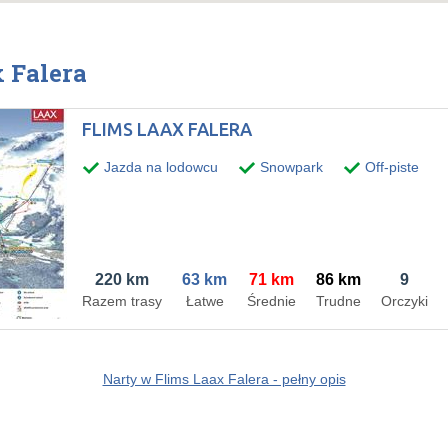
 Falera
FLIMS LAAX FALERA
Jazda na lodowcu
Snowpark
Off-piste
220 km
63 km
71 km
86 km
9
Razem trasy
Łatwe
Średnie
Trudne
Orczyki
Narty w Flims Laax Falera - pełny opis