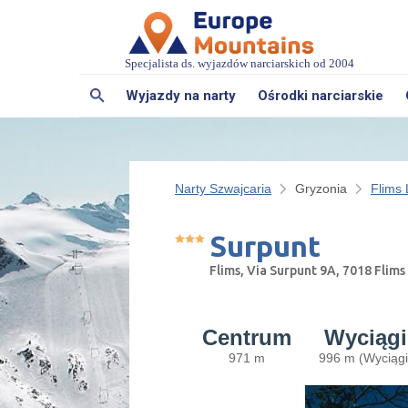
Specjalista ds. wyjazdów narciarskich od 2004
Wyjazdy na narty
Ośrodki narciarskie
Narty Szwajcaria
Gryzonia
Flims 
Surpunt
Flims, Via Surpunt 9A, 7018 Flims
Centrum
Wyciągi
971 m
996 m (Wyciągi