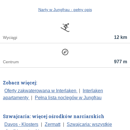
Narty w Jungfrau - pełny opis
12 km
Wyciągi
977 m
Centrum
Zobacz więcej:
Oferty zakwaterowana w Interlaken
|
Interlaken
apartamenty
|
Pełna lista noclegów w Jungfrau
Szwajcaria: więcej ośrodków narciarskich
Davos - Klosters
|
Zermatt
|
Szwajcaria: wszystkie