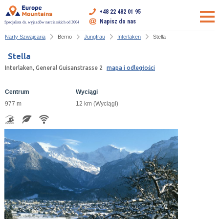
+48 22 482 01 95
Napisz do nas
Specjalista ds. wyjazdów narciarskich od 2004
Narty Szwajcaria
Berno
Jungfrau
Interlaken
Stella
Stella
Interlaken, General Guisanstrasse 2
mapa i odległości
Centrum
Wyciągi
977 m
12 km (Wyciągi)