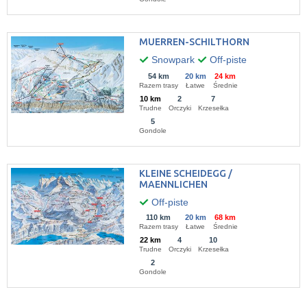
MUERREN-SCHILTHORN
Snowpark
Off-piste
54 km
20 km
24 km
Razem trasy
Łatwe
Średnie
10 km
2
7
Trudne
Orczyki
Krzesełka
5
Gondole
KLEINE SCHEIDEGG /
MAENNLICHEN
Off-piste
110 km
20 km
68 km
Razem trasy
Łatwe
Średnie
22 km
4
10
Trudne
Orczyki
Krzesełka
2
Gondole