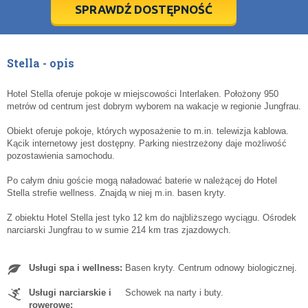
5
5
6
6
7
7
8
8
9
9
10
10
11
11
SPRAWDŹ DOSTĘPNOŚĆ
dziś
dziś
wyczyść
wyczyść
Cl
Cl
Stella - opis
Hotel Stella oferuje pokoje w miejscowości Interlaken. Położony 950
metrów od centrum jest dobrym wyborem na wakacje w regionie Jungfrau.
Obiekt oferuje pokoje, których wyposażenie to m.in. telewizja kablowa.
Kącik internetowy jest dostępny. Parking niestrzeżony daje możliwość
pozostawienia samochodu.
Po całym dniu goście mogą naładować baterie w należącej do Hotel
Stella strefie wellness. Znajdą w niej m.in. basen kryty.
Z obiektu Hotel Stella jest tyko 12 km do najbliższego wyciągu. Ośrodek
narciarski Jungfrau to w sumie 214 km tras zjazdowych.
Usługi spa i wellness:
Basen kryty. Centrum odnowy biologicznej.
Usługi narciarskie i
Schowek na narty i buty.
rowerowe: